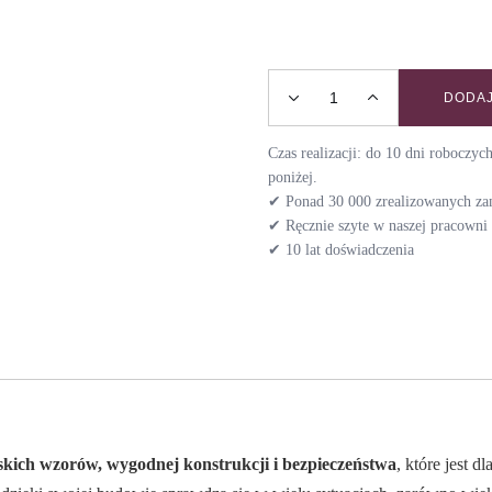
DODAJ
Szelki guard MEADOW / NI
Czas realizacji: do 10 dni roboczy
poniżej.
✔ Ponad 30 000 zrealizowanych z
✔ Ręcznie szyte w naszej pracown
✔ 10 lat doświadczenia
skich wzorów, wygodnej konstrukcji i bezpieczeństwa
, które jest d