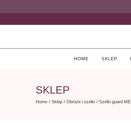
Skip
to
the
content
HOME
SKLEP
SKLEP
Home
Sklep
Obroże i szelki
Szelki guard 