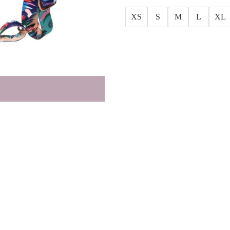
XS
S
M
L
XL