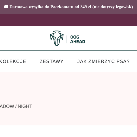
🚚 Darmowa wysyłka do Paczkomatu od 349 zł (nie dotyczy legowisk)
KOLEKCJE
ZESTAWY
JAK ZMIERZYĆ PSA?
MEADOW / NIGHT