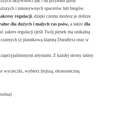
kszych aktywności jak i na przykład jazdy
łuższych i intensywnych spacerów lub biegów.
akresy regulacji
, dzięki czemu możesz je dobrze
dealne dla dużych i małych ras psów,
a także
dla
ć zakres regulacji (jeśli Twój piesek ma unikalną
: czarnych (z plastikową klamrą Duraflex) oraz w
 zaprzyjaźnionymi artystami. Z każdej strony taśmy
sze wycieczki, wybierz lżejszą, ekonomiczną
nośna)