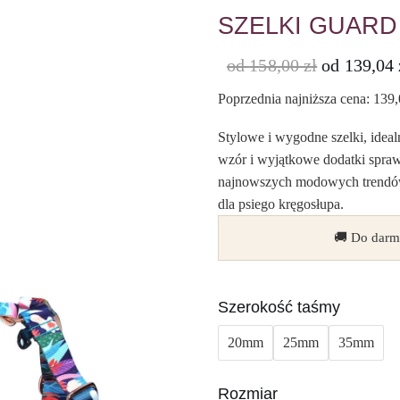
SZELKI GUARD
od
158,00
zł
od
139,04
Poprzednia najniższa cena:
139
Stylowe i wygodne szelki, idea
wzór i wyjątkowe dodatki spraw
najnowszych modowych trendów!
dla psiego kręgosłupa.
🚚 Do darm
Szerokość taśmy
20mm
25mm
35mm
Rozmiar