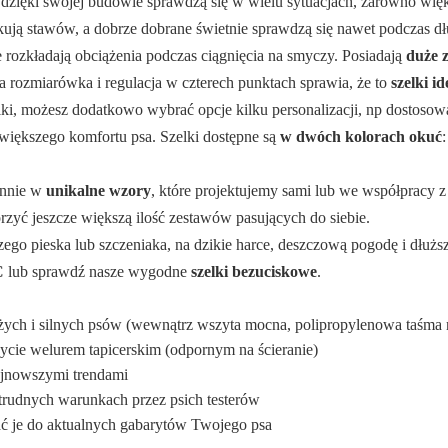
e dzięki swojej budowie sprawdzą się w wielu sytuacjach, zarówno wię
ują stawów, a dobrze dobrane świetnie sprawdzą się nawet podczas d
 rozkładają obciążenia podczas ciągnięcia na smyczy. Posiadają
duże z
 rozmiarówka i regulacja w czterech punktach sprawia, że to
szelki i
lki, możesz dodatkowo wybrać opcje kilku personalizacji, np dostosowa
 większego komfortu psa. Szelki dostępne są
w dwóch kolorach okuć
onnie w
unikalne wzory
, które projektujemy sami lub we współpracy z
rzyć jeszcze większą ilość zestawów pasujących do siebie.
jszego pieska lub szczeniaka, na dzikie harce, deszczową pogodę i dłuż
C
lub sprawdź nasze wygodne
szelki bezuciskowe
.
użych i silnych psów (wewnątrz wszyta mocna, polipropylenowa taśma 
cie welurem tapicerskim (odpornym na ścieranie)
ajnowszymi trendami
 trudnych warunkach przez psich testerów
ać je do aktualnych gabarytów Twojego psa