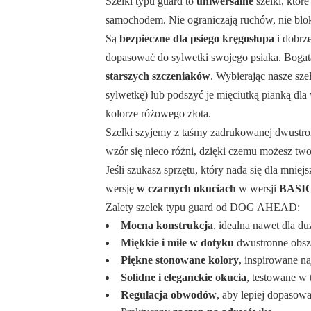
Szelki typu guard to
uniwersalne
szelki, któr
samochodem. Nie ograniczają ruchów, nie blok
Są
bezpieczne dla psiego kręgosłupa
i dobrze
dopasować do sylwetki swojego psiaka. Bogata
starszych szczeniaków
. Wybierając nasze sze
sylwetkę) lub podszyć je mięciutką pianką dla
kolorze różowego złota.
Szelki szyjemy z taśmy zadrukowanej dwustr
wzór się nieco różni, dzięki czemu możesz two
Jeśli szukasz sprzętu, który nada się dla mnie
wersję
w czarnych okuciach
w wersji
BASI
Zalety szelek typu guard od DOG AHEAD:
Mocna konstrukcja
, idealna nawet dla d
Miękkie i miłe w dotyku
dwustronne obszy
Piękne stonowane kolory
, inspirowane n
Solidne i eleganckie okucia
, testowane w
Regulacja obwodów
, aby lepiej dopasow