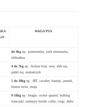
SKA
WAGA PSA
GO
do 4kg
np.: pomeranian, york miniaturka,
chihuahua
4 do 7kg
np.: bichon frise, west, shih tzu,
pudel toy, maltańczyk
5 do 10kg
np.: JRT, cavalier, basenji, jamnik,
boston terier, mops
9-16kg
np.: beagle, cocker spaniel, bulldog
francuski, mniejszy border collie, corgi, shiba