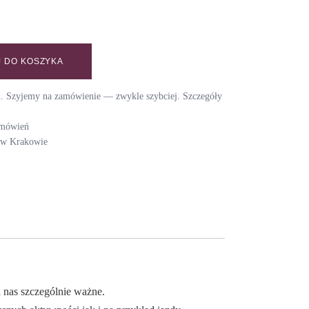
 DO KOSZYKA
GHT quantity
ch. Szyjemy na zamówienie — zwykle szybciej. Szczegóły
amówień
i w Krakowie
la nas szczególnie ważne.