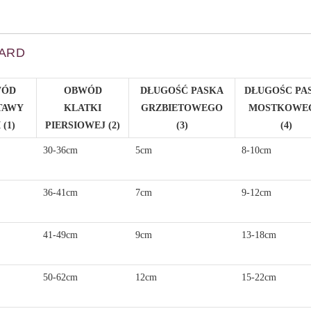
UARD
WÓD
OBWÓD
DŁUGOŚĆ PASKA
DŁUGOŚC PA
TAWY
KLATKI
GRZBIETOWEGO
MOSTKOWE
 (1)
PIERSIOWEJ (2)
(3)
(4)
30-36cm
5cm
8-10cm
36-41cm
7cm
9-12cm
41-49cm
9cm
13-18cm
50-62cm
12cm
15-22cm