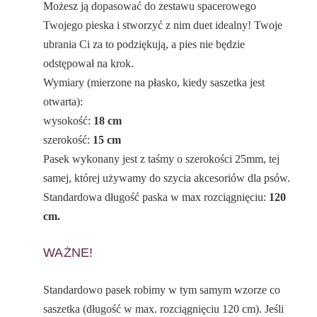
Możesz ją dopasować do zestawu spacerowego
Twojego pieska i stworzyć z nim duet idealny! Twoje
ubrania Ci za to podziękują, a pies nie będzie
odstępował na krok.
Wymiary (mierzone na płasko, kiedy saszetka jest
otwarta):
wysokość:
18 cm
szerokość:
15 cm
Pasek wykonany jest z taśmy o szerokości 25mm, tej
samej, której używamy do szycia akcesoriów dla psów.
Standardowa długość paska w max rozciągnięciu:
120
cm.
WAŻNE!
Standardowo pasek robimy w tym samym wzorze co
saszetka (długość w max. rozciągnięciu 120 cm). Jeśli