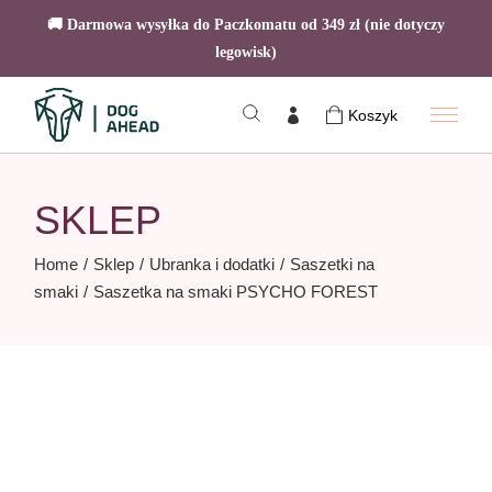
🚚 Darmowa wysyłka do Paczkomatu od 349 zł (nie dotyczy
legowisk)
Skip
to
Koszyk
the
content
SKLEP
Home
Sklep
Ubranka i dodatki
Saszetki na
smaki
Saszetka na smaki PSYCHO FOREST