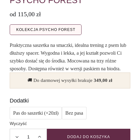
PSYCHO FOREST
od
115,00
zł
KOLEKCJA PSYCHO FOREST
Praktyczna saszetka na smaczki, idealna trening z psem lub
dłuższy spacer. Wygodna i lekka, a jej kształt pozwoli Ci
szybko dostać się do środka. Mocowana na trzy różne
sposoby. Dostępna również w wersji paskiem na biodra.
🚚 Do darmowej wysyłki brakuje
349,00
zł
Dodatki
Pas do saszetki (+20zł)
Bez pasa
Wyczyść
DODAJ DO KOSZYKA
Saszetka na smaki PSYCHO FOREST quantity