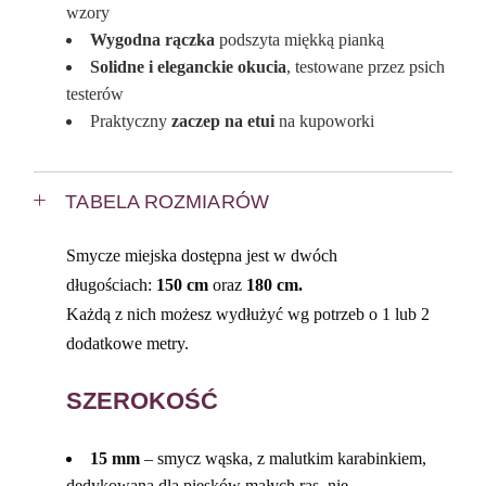
wzory
Wygodna rączka
podszyta miękką pianką
Solidne i eleganckie okucia
, testowane przez psich
testerów
Praktyczny
zaczep na etui
na kupoworki
TABELA ROZMIARÓW
Smycze miejska dostępna jest w dwóch
długościach:
150 cm
oraz
180 cm.
Każdą z nich możesz wydłużyć wg potrzeb o 1 lub 2
dodatkowe metry.
SZEROKOŚĆ
15 mm
– smycz wąska, z malutkim karabinkiem,
dedykowana dla piesków małych ras, nie