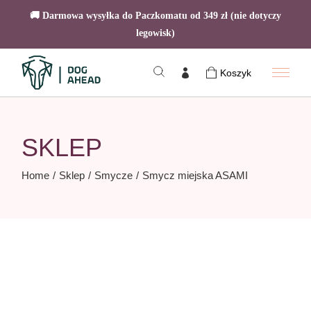
🚚 Darmowa wysyłka do Paczkomatu od 349 zł (nie dotyczy
legowisk)
Skip
to
Koszyk
the
content
SKLEP
Home
Sklep
Smycze
Smycz miejska ASAMI