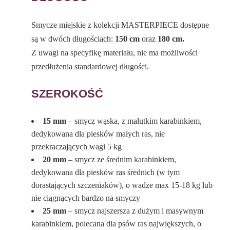
Smycze miejskie z kolekcji MASTERPIECE dostępne
są w dwóch długościach:
150 cm
oraz
180 cm.
Z uwagi na specyfikę materiału, nie ma możliwości
przedłużenia standardowej długości.
SZEROKOŚĆ
15 mm
– smycz wąska, z malutkim karabinkiem,
dedykowana dla piesków małych ras, nie
przekraczających wagi 5 kg
20 mm
– smycz ze średnim karabinkiem,
dedykowana dla piesków ras średnich (w tym
dorastających szczeniaków), o wadze max 15-18 kg lub
nie ciągnących bardzo na smyczy
25 mm
– smycz najszersza z dużym i masywnym
karabinkiem, polecana dla psów ras największych, o