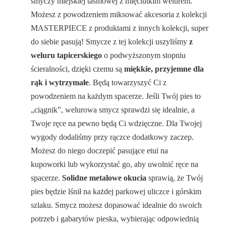
smyczy miejskiej taśmowej z mięciutkim welurem.
Możesz z powodzeniem miksować akcesoria z kolekcji
MASTERPIECE z produktami z innych kolekcji, super
do siebie pasują! Smycze z tej kolekcji uszyliśmy
z
weluru tapicerskiego
o podwyższonym stopniu
ścieralności, dzięki czemu są
miękkie, przyjemne dla
rąk i wytrzymałe
. Będą towarzyszyć Ci z
powodzeniem na każdym spacerze. Jeśli Twój pies to
„ciągnik”, welurowa smycz sprawdzi się idealnie, a
Twoje ręce na pewno będą Ci wdzięczne. Dla Twojej
wygody dodaliśmy przy rączce dodatkowy zaczep.
Możesz do niego doczepić pasujące etui na
kupoworki lub wykorzystać go, aby uwolnić ręce na
spacerze.
Solidne metalowe okucia
sprawią, że Twój
pies będzie lśnił na każdej parkowej uliczce i górskim
szlaku. Smycz możesz dopasować idealnie do swoich
potrzeb i gabarytów pieska, wybierając odpowiednią