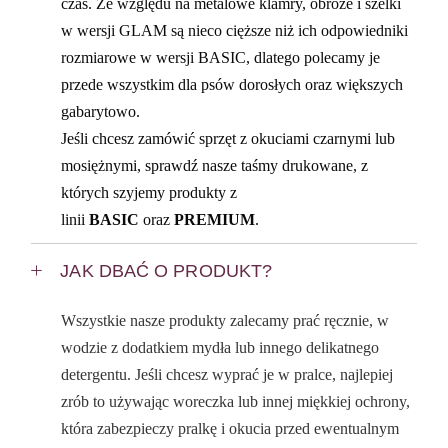
czas. Ze względu na metalowe klamry, obroże i szelki
w wersji GLAM są nieco cięższe niż ich odpowiedniki
rozmiarowe w wersji BASIC, dlatego polecamy je
przede wszystkim dla psów dorosłych oraz większych
gabarytowo.
Jeśli chcesz zamówić sprzęt z okuciami czarnymi lub
mosiężnymi, sprawdź nasze taśmy drukowane, z
których szyjemy produkty z
linii
BASIC
oraz
PREMIUM
.
JAK DBAĆ O PRODUKT?
Wszystkie nasze produkty zalecamy prać ręcznie, w
wodzie z dodatkiem mydła lub innego delikatnego
detergentu. Jeśli chcesz wyprać je w pralce, najlepiej
zrób to używając woreczka lub innej miękkiej ochrony,
która zabezpieczy pralkę i okucia przed ewentualnym