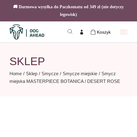
🚚 Darmowa wysyłka do Paczkomatu od 349 zł (nie dotyczy
legowisk)
Skip
to
Koszyk
the
content
SKLEP
Home
Sklep
Smycze
Smycze miejskie
Smycz
miejska MASTERPIECE BOTANICA / DESERT ROSE