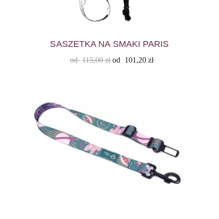
SASZETKA NA SMAKI PARIS
od
115,00
zł
od
101,20
zł