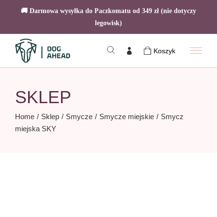
🚚 Darmowa wysyłka do Paczkomatu od 349 zł (nie dotyczy
legowisk)
Skip
to
Koszyk
the
content
SKLEP
Home
Sklep
Smycze
Smycze miejskie
Smycz
miejska SKY