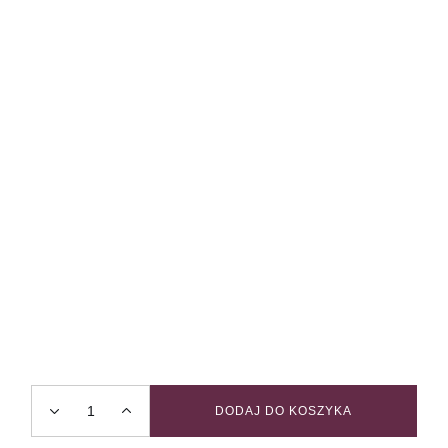
DODAJ DO KOSZYKA
Smycz miejska SKY quantity