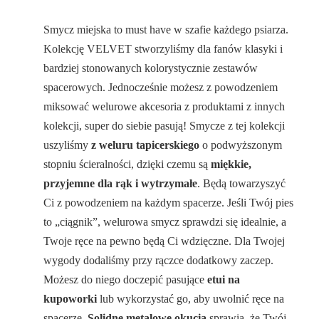
Smycz miejska to must have w szafie każdego psiarza.
Kolekcję VELVET stworzyliśmy dla fanów klasyki i
bardziej stonowanych kolorystycznie zestawów
spacerowych. Jednocześnie możesz z powodzeniem
miksować welurowe akcesoria z produktami z innych
kolekcji, super do siebie pasują! Smycze z tej kolekcji
uszyliśmy
z weluru tapicerskiego
o podwyższonym
stopniu ścieralności, dzięki czemu są
miękkie,
przyjemne dla rąk i wytrzymałe
. Będą towarzyszyć
Ci z powodzeniem na każdym spacerze. Jeśli Twój pies
to „ciągnik”, welurowa smycz sprawdzi się idealnie, a
Twoje ręce na pewno będą Ci wdzięczne. Dla Twojej
wygody dodaliśmy przy rączce dodatkowy zaczep.
Możesz do niego doczepić pasujące
etui na
kupoworki
lub wykorzystać go, aby uwolnić ręce na
spacerze.
Solidne metalowe okucia
sprawią, że Twój