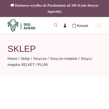
🚚 Darmowa wysyłka do Paczkomatu od 349 zł (nie dotyczy
legowisk)
Skip
to
Koszyk
the
content
SKLEP
Home
Sklep
Smycze
Smycze miejskie
Smycz
miejska VELVET / PLUM