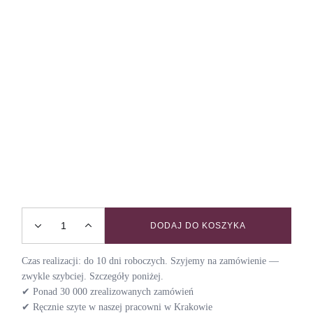
DODAJ DO KOSZYKA
Smycz przepinana COUNTRYSIDE quantity
Czas realizacji: do 10 dni roboczych. Szyjemy na zamówienie —
zwykle szybciej. Szczegóły poniżej.
✔ Ponad 30 000 zrealizowanych zamówień
✔ Ręcznie szyte w naszej pracowni w Krakowie