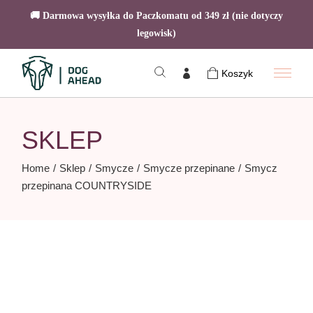
🚚 Darmowa wysyłka do Paczkomatu od 349 zł (nie dotyczy
legowisk)
Skip
to
Koszyk
the
content
SKLEP
Home
Sklep
Smycze
Smycze przepinane
Smycz
przepinana COUNTRYSIDE