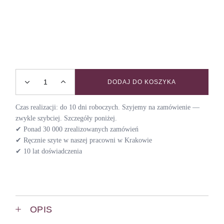
DODAJ DO KOSZYKA
Smycz przepinana CRAZY PLANT LADY quantity
Czas realizacji: do 10 dni roboczych. Szyjemy na zamówienie —
zwykle szybciej. Szczegóły poniżej.
✔ Ponad 30 000 zrealizowanych zamówień
✔ Ręcznie szyte w naszej pracowni w Krakowie
✔ 10 lat doświadczenia
OPIS