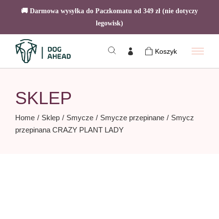
🚚 Darmowa wysyłka do Paczkomatu od 349 zł (nie dotyczy
legowisk)
Skip
to
Koszyk
the
content
SKLEP
Home
Sklep
Smycze
Smycze przepinane
Smycz
przepinana CRAZY PLANT LADY