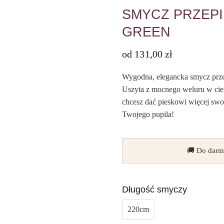
SMYCZ PRZEPI
GREEN
od
131,00
zł
Wygodna, elegancka smycz przep
Uszyta z mocnego weluru w ciem
chcesz dać pieskowi więcej swob
Twojego pupila!
🚚 Do darm
Długość smyczy
220cm