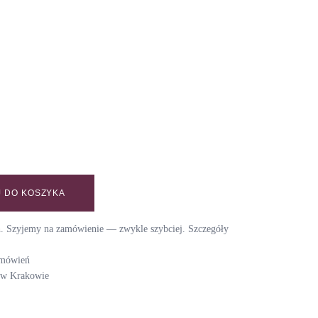
 DO KOSZYKA
 / BOHO GREEN quantity
ch. Szyjemy na zamówienie — zwykle szybciej. Szczegóły
amówień
i w Krakowie