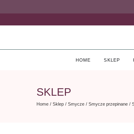
Skip
to
the
content
HOME
SKLEP
SKLEP
Home
Sklep
Smycze
Smycze przepinane