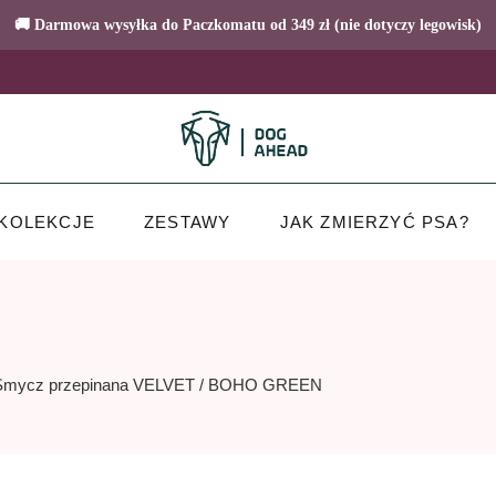
🚚 Darmowa wysyłka do Paczkomatu od 349 zł (nie dotyczy legowisk)
KOLEKCJE
ZESTAWY
JAK ZMIERZYĆ PSA?
Smycz przepinana VELVET / BOHO GREEN