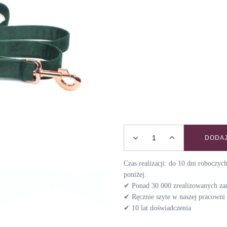
DODAJ
Smycz przepinana VELVET
Czas realizacji: do 10 dni roboczy
poniżej.
✔ Ponad 30 000 zrealizowanych z
✔ Ręcznie szyte w naszej pracown
✔ 10 lat doświadczenia