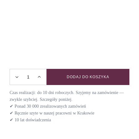
DODAJ DO KOSZYKA
Smycz przepinana VELVET / FRENCH MUSTARD quantity
Czas realizacji: do 10 dni roboczych. Szyjemy na zamówienie —
zwykle szybciej. Szczegóły poniżej.
✔ Ponad 30 000 zrealizowanych zamówień
✔ Ręcznie szyte w naszej pracowni w Krakowie
✔ 10 lat doświadczenia