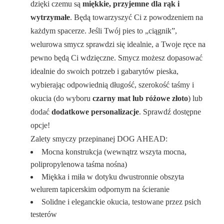
dzięki czemu są
miękkie, przyjemne dla rąk i
wytrzymałe
. Będą towarzyszyć Ci z powodzeniem na
każdym spacerze. Jeśli Twój pies to „ciągnik”,
welurowa smycz sprawdzi się idealnie, a Twoje ręce na
pewno będą Ci wdzięczne. Smycz możesz dopasować
idealnie do swoich potrzeb i gabarytów pieska,
wybierając odpowiednią długość, szerokość taśmy i
okucia (do wyboru
czarny mat lub różowe złoto
) lub
dodać
dodatkowe personalizacje
. Sprawdź dostępne
opcje!
Zalety smyczy przepinanej DOG AHEAD:
Mocna konstrukcja (wewnątrz wszyta mocna,
polipropylenowa taśma nośna)
Miękka i miła w dotyku dwustronnie obszyta
welurem tapicerskim odpornym na ścieranie
Solidne i eleganckie okucia, testowane przez psich
testerów