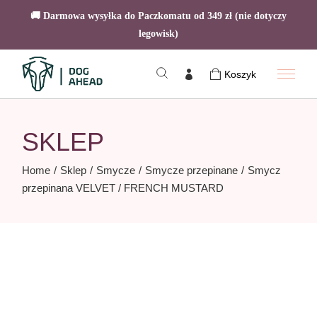
🚚 Darmowa wysyłka do Paczkomatu od 349 zł (nie dotyczy
legowisk)
Skip
to
Koszyk
the
content
SKLEP
Home
Sklep
Smycze
Smycze przepinane
Smycz
przepinana VELVET / FRENCH MUSTARD