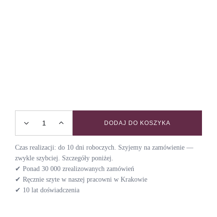
DODAJ DO KOSZYKA
Smycz wielofunkcyjna z amortyzatorem HERBARIUM quanti
Czas realizacji: do 10 dni roboczych. Szyjemy na zamówienie —
zwykle szybciej. Szczegóły poniżej.
✔ Ponad 30 000 zrealizowanych zamówień
✔ Ręcznie szyte w naszej pracowni w Krakowie
✔ 10 lat doświadczenia