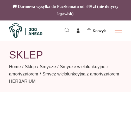
🚚 Darmowa wysyłka do Paczkomatu od 349 zł (nie dotyczy
legowisk)
Skip
to
Koszyk
the
content
SKLEP
Home
Sklep
Smycze
Smycze wielofunkcyjne z
amortyzatorem
Smycz wielofunkcyjna z amortyzatorem
HERBARIUM