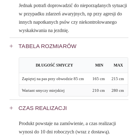
Jednak potrafi doprowadzić do nieporządanych sytuacji
w przypadku zdarzeń awaryjnych, np przy agresji do
innych napotkanych psów czy niekontrolowanego
wyskakiwania na jezdnię.
TABELA ROZMIARÓW
DŁUGOŚĆ SMYCZY
MIN
MAX
Zapiętej na pas przy obwodzie 85 cm
165 cm
215 cm
Wariant smyczy miejskiej
210 cm
280 cm
CZAS REALIZACJI
Produkt powstaje na zamówienie, a czas realizacji
wynosi do 10 dni roboczych (wraz z dostawą).