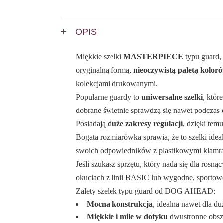
OPIS
Miękkie szelki
MASTERPIECE
typu guard, 
oryginalną formą,
nieoczywistą paletą kolor
kolekcjami drukowanymi.
Popularne guardy to
uniwersalne szelki
, któr
dobrane świetnie sprawdzą się nawet podczas
Posiadają
duże zakresy regulacji
, dzięki tem
Bogata rozmiarówka sprawia, że to szelki ideal
swoich odpowiedników z plastikowymi klamra
Jeśli szukasz sprzętu, który nada się dla ros
okuciach z linii BASIC lub wygodne, sporto
Zalety szelek typu guard od DOG AHEAD:
Mocna konstrukcja
, idealna nawet dla d
Miękkie i miłe w dotyku
dwustronne obszy