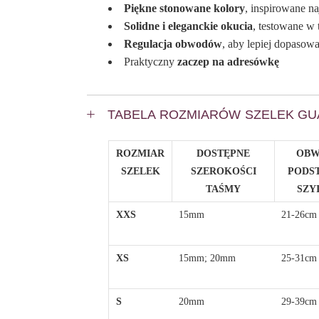
Piękne stonowane kolory
, inspirowane n
Solidne i eleganckie okucia
, testowane w
Regulacja obwodów
, aby lepiej dopasow
Praktyczny
zaczep na adresówkę
TABELA ROZMIARÓW SZELEK G
ROZMIAR
DOSTĘPNE
OB
SZELEK
SZEROKOŚCI
PODS
TAŚMY
SZYI
XXS
15mm
21-26cm
XS
15mm; 20mm
25-31cm
S
20mm
29-39cm