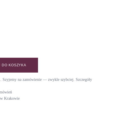
 DO KOSZYKA
CE HERBARIUM / SUMMER AZZURE quantity
ch. Szyjemy na zamówienie — zwykle szybciej. Szczegóły
amówień
i w Krakowie