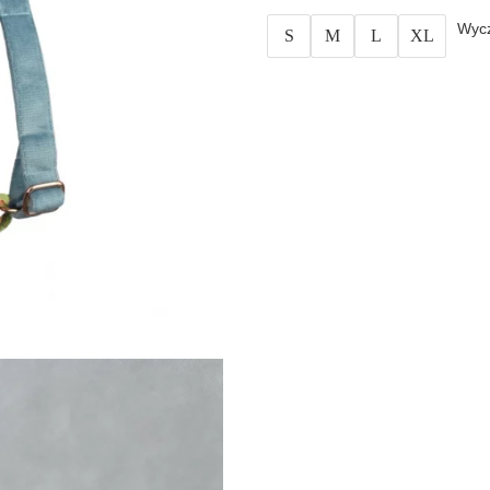
Wyc
S
M
L
XL