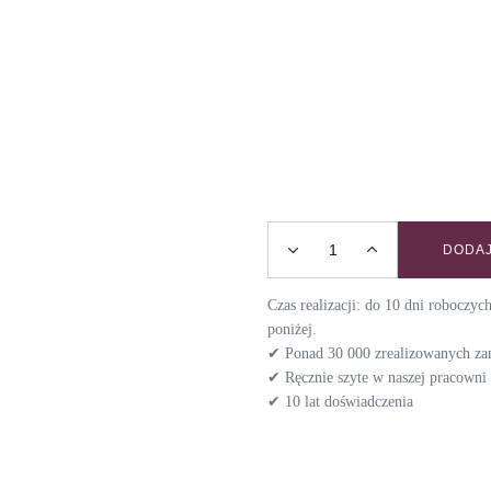
DODAJ
Szelki guard MASTERPIE
Czas realizacji: do 10 dni roboczy
poniżej.
✔ Ponad 30 000 zrealizowanych z
✔ Ręcznie szyte w naszej pracown
✔ 10 lat doświadczenia