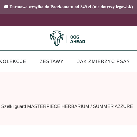
🚚 Darmowa wysyłka do Paczkomatu od 349 zł (nie dotyczy legowisk)
KOLEKCJE
ZESTAWY
JAK ZMIERZYĆ PSA?
Szelki guard MASTERPIECE HERBARIUM / SUMMER AZZURE