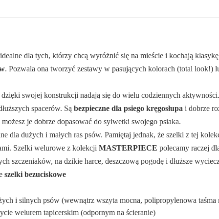
idealne dla tych, którzy chcą wyróżnić się na mieście i kochają klasykę 
ów
. Pozwala ona tworzyć zestawy w pasujących kolorach (total look!)
e dzięki swojej konstrukcji nadają się do wielu codziennych aktywnośc
 dłuższych spacerów. Są
bezpieczne dla psiego kręgosłupa
i dobrze ro
u możesz je dobrze dopasować do sylwetki swojego psiaka.
ne dla dużych i małych ras psów. Pamiętaj jednak, że szelki z tej kolek
mi. Szelki welurowe z kolekcji
MASTERPIECE
polecamy raczej dla
nących szczeniaków, na dzikie harce, deszczową pogodę i dłuższe wyciec
we
szelki bezuciskowe
użych i silnych psów (wewnątrz wszyta mocna, polipropylenowa taśma 
cie welurem tapicerskim (odpornym na ścieranie)