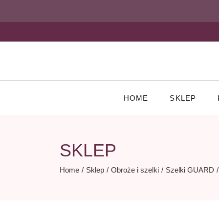
Skip
to
the
content
HOME
SKLEP
SKLEP
Home
Sklep
Obroże i szelki
Szelki GUARD