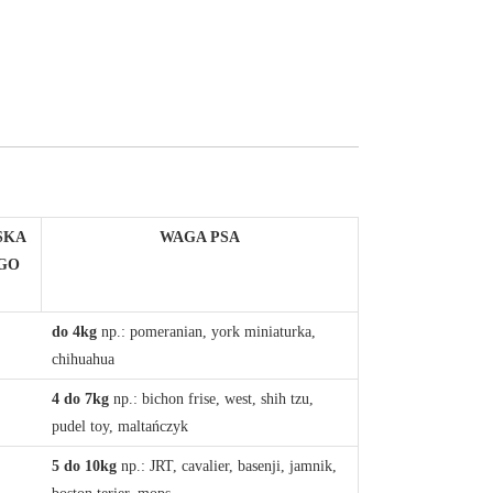
SKA
WAGA PSA
GO
do 4kg
np.: pomeranian, york miniaturka,
chihuahua
4 do 7kg
np.: bichon frise, west, shih tzu,
pudel toy, maltańczyk
5 do 10kg
np.: JRT, cavalier, basenji, jamnik,