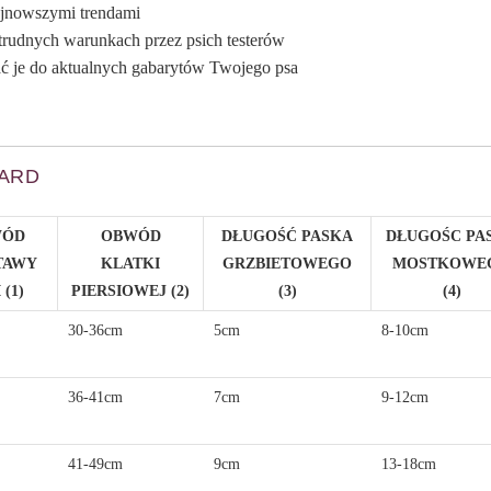
ajnowszymi trendami
 trudnych warunkach przez psich testerów
ać je do aktualnych gabarytów Twojego psa
UARD
WÓD
OBWÓD
DŁUGOŚĆ PASKA
DŁUGOŚC PA
TAWY
KLATKI
GRZBIETOWEGO
MOSTKOWE
 (1)
PIERSIOWEJ (2)
(3)
(4)
30-36cm
5cm
8-10cm
36-41cm
7cm
9-12cm
41-49cm
9cm
13-18cm