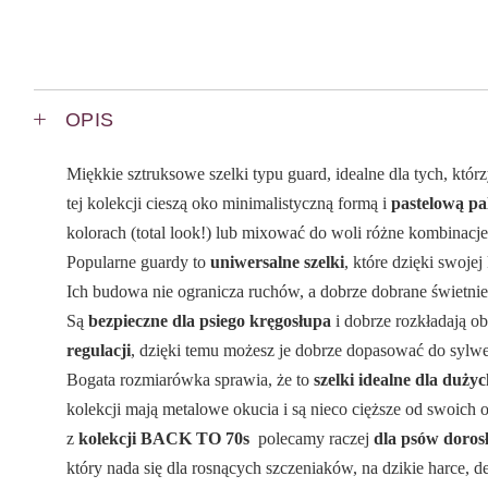
OPIS
Miękkie sztruksowe szelki typu guard, idealne dla tych, którz
tej kolekcji cieszą oko minimalistyczną formą i
pastelową pa
kolorach (total look!) lub mixować do woli różne kombinacj
Popularne guardy to
uniwersalne szelki
, które dzięki swoje
Ich budowa nie ogranicza ruchów, a dobrze dobrane świetni
Są
bezpieczne dla psiego kręgosłupa
i dobrze rozkładają o
regulacji
, dzięki temu możesz je dobrze dopasować do sylwe
Bogata rozmiarówka sprawia, że to
szelki idealne dla duży
kolekcji mają metalowe okucia i są nieco cięższe od swoic
z
kolekcji BACK TO 70s
polecamy raczej
dla psów doros
który nada się dla rosnących szczeniaków, na dzikie harce, 