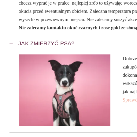
chcesz wyprać je w pralce, najlepiej zrób to używając worecz
okucia przed ewentualnym obiciem. Zalecana temperatura pra
wysechł w przewiewnym miejscu. Nie zalecamy suszyć akce
Nie zalecamy kontaktu okuć czarnych i rose gold ze słon
JAK ZMIERZYĆ PSA?
Dobrze
zakupów
dokona
wskazó
jak naj
Sprawd