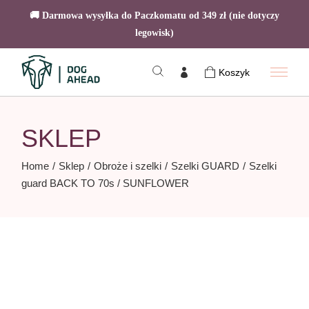
🚚 Darmowa wysyłka do Paczkomatu od 349 zł (nie dotyczy
legowisk)
Skip
to
Koszyk
the
content
SKLEP
Home
Sklep
Obroże i szelki
Szelki GUARD
Szelki
guard BACK TO 70s / SUNFLOWER