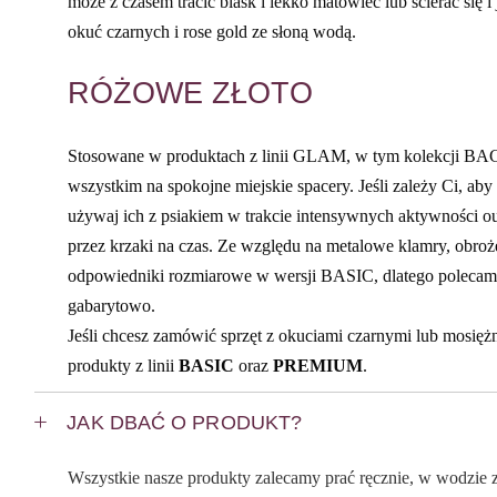
może z czasem tracić blask i lekko matowieć lub ścierać się i
okuć czarnych i rose gold ze słoną wodą.
RÓŻOWE ZŁOTO
Stosowane w produktach z linii GLAM, w tym kolekcji BACK
wszystkim na spokojne miejskie spacery. Jeśli zależy Ci, ab
używaj ich z psiakiem w trakcie intensywnych aktywności o
przez krzaki na czas. Ze względu na metalowe klamry, obroże
odpowiedniki rozmiarowe w wersji BASIC, dlatego polecamy
gabarytowo.
Jeśli chcesz zamówić sprzęt z okuciami czarnymi lub mosię
produkty z linii
BASIC
oraz
PREMIUM
.
JAK DBAĆ O PRODUKT?
Wszystkie nasze produkty zalecamy prać ręcznie, w wodzie z