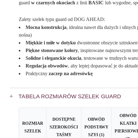
guard
w czarnych okuciach
z linii
BASIC
lub wygodne, s
Zalety szelek typu guard od DOG AHEAD:
Mocna konstrukcja
, idealna nawet dla dużych i silny
nośna)
Miękkie i miłe w dotyku
dwustronne obszycie sztruksem
Piękne stonowane kolory
, inspirowane najnowszymi tr
Solidne i eleganckie okucia
, testowane w trudnych waru
Regulacja obwodów
, aby lepiej dopasować je do aktu
Praktyczny
zaczep na adresówkę
TABELA ROZMIARÓW SZELEK GUARD
OBWÓD
DOSTĘPNE
OBWÓD
ROZMIAR
KLATKI
SZEROKOŚCI
PODSTAWY
SZELEK
PIERSIOW
TAŚMY
SZYI (1)