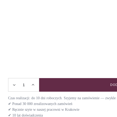
DOD
Szelki guard BACK TO 70s / SUNFLOWER quantity
Czas realizacji: do 10 dni roboczych. Szyjemy na zamówienie — zwykle s
✔ Ponad 30 000 zrealizowanych zamówień
✔ Ręcznie szyte w naszej pracowni w Krakowie
✔ 10 lat doświadczenia