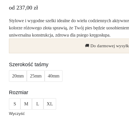
od
237,00
zł
Stylowe i wygodne szelki idealne do wielu codziennych aktywnoś
kolorze różowego złota sprawią, że Twój pies będzie uosobieni
uniwersalna konstrukcja, zdrowa dla psiego kręgosłupa.
🚚 Do darmowej wysyłk
Szerokość taśmy
20mm
25mm
40mm
Rozmiar
S
M
L
XL
Wyczyść