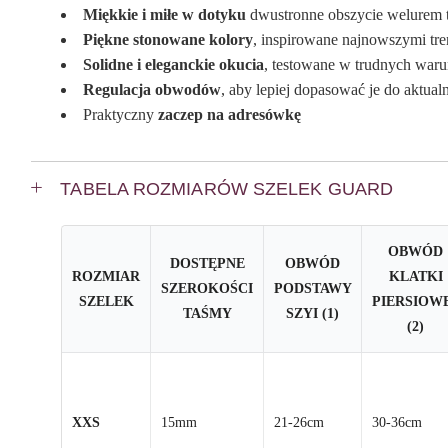
Miękkie i miłe w dotyku
dwustronne obszycie welurem t
Piękne stonowane kolory
, inspirowane najnowszymi tr
Solidne i eleganckie okucia
, testowane w trudnych waru
Regulacja obwodów
, aby lepiej dopasować je do aktu
Praktyczny
zaczep na adresówkę
TABELA ROZMIARÓW SZELEK GUARD
OBWÓD
DOSTĘPNE
OBWÓD
ROZMIAR
KLATKI
SZEROKOŚCI
PODSTAWY
SZELEK
PIERSIOW
TAŚMY
SZYI (1)
(2)
XXS
15mm
21-26cm
30-36cm