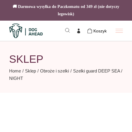
🚚 Darmowa wysyłka do Paczkomatu od 349 zł (nie dotyczy
legowisk)
Skip
to
Koszyk
the
content
SKLEP
Home
Sklep
Obroże i szelki
Szelki guard DEEP SEA /
NIGHT