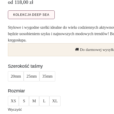
od
118,00
zł
KOLEKCJA DEEP SEA
Stylowe i wygodne szelki idealne do wielu codziennych aktywnoś
będzie uosobieniem szyku i najnowszych modowych trendów! Bezp
kręgosłupa.
🚚 Do darmowej wysyłk
Szerokość taśmy
20mm
25mm
35mm
Rozmiar
XS
S
M
L
XL
Wyczyść