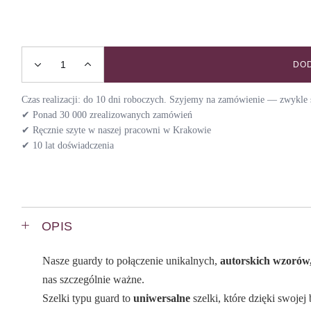
DOD
Szelki guard DEEP SEA / NIGHT quantity
Czas realizacji: do 10 dni roboczych. Szyjemy na zamówienie — zwykle s
✔ Ponad 30 000 zrealizowanych zamówień
✔ Ręcznie szyte w naszej pracowni w Krakowie
✔ 10 lat doświadczenia
OPIS
Nasze guardy to połączenie unikalnych,
autorskich wzorów,
nas szczególnie ważne.
Szelki typu guard to
uniwersalne
szelki, które dzięki swoje