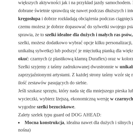
większych aktywności jak i na przykład jazdy samochodem. 
dobrane świetnie sprawdzą się nawet podczas dłuższych i i
kręgosłupa
i dobrze rozkładają obciążenia podczas ciągnięc
czemu możesz je dobrze dopasować do sylwetki swojego psia
sprawia, że to
szelki idealne dla dużych i małych ras psów
szelki, możesz dodatkowo wybrać opcje kilku personalizacji,
unikalną sylwetkę) lub podszyć je mięciutką pianką dla więk
okuć
: czarnych (z plastikową klamrą Duraflex) oraz w kolor
Szelki szyjemy z taśmy zadrukowanej dwustronnie w
unika
zaprzyjaźnionymi artystami. Z każdej strony taśmy wzór się 
ilość zestawów pasujących do siebie.
Jeśli szukasz sprzętu, który nada się dla mniejszego pieska l
wycieczki, wybierz lżejszą, ekonomiczną wersję
w czarnyc
wygodne
szelki bezuciskowe
.
Zalety szelek typu guard od DOG AHEAD:
Mocna konstrukcja
, idealna nawet dla dużych i silny
nośna)