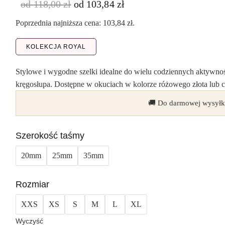
od
118,00
zł
od
103,84
zł
Poprzednia najniższa cena:
103,84
zł
.
KOLEKCJA ROYAL
Stylowe i wygodne szelki idealne do wielu codziennych aktywnoś
kręgosłupa. Dostępne w okuciach w kolorze różowego złota lub 
🚚 Do darmowej wysyłk
Szerokość taśmy
20mm
25mm
35mm
Rozmiar
XXS
XS
S
M
L
XL
Wyczyść