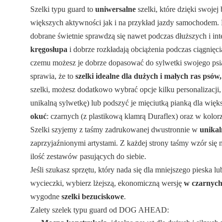
Szelki typu guard to
uniwersalne
szelki, które dzięki swoje
większych aktywności jak i na przykład jazdy samochodem. 
dobrane świetnie sprawdzą się nawet podczas dłuższych i i
kręgosłupa
i dobrze rozkładają obciążenia podczas ciągnięc
czemu możesz je dobrze dopasować do sylwetki swojego psia
sprawia, że to
szelki idealne dla dużych i małych ras psów
szelki, możesz dodatkowo wybrać opcje kilku personalizacji,
unikalną sylwetkę) lub podszyć je mięciutką pianką dla więk
okuć
: czarnych (z plastikową klamrą Duraflex) oraz w kolor
Szelki szyjemy z taśmy zadrukowanej dwustronnie w
unika
zaprzyjaźnionymi artystami. Z każdej strony taśmy wzór się 
ilość zestawów pasujących do siebie.
Jeśli szukasz sprzętu, który nada się dla mniejszego pieska l
wycieczki, wybierz lżejszą, ekonomiczną wersję
w czarnyc
wygodne
szelki bezuciskowe
.
Zalety szelek typu guard od DOG AHEAD: