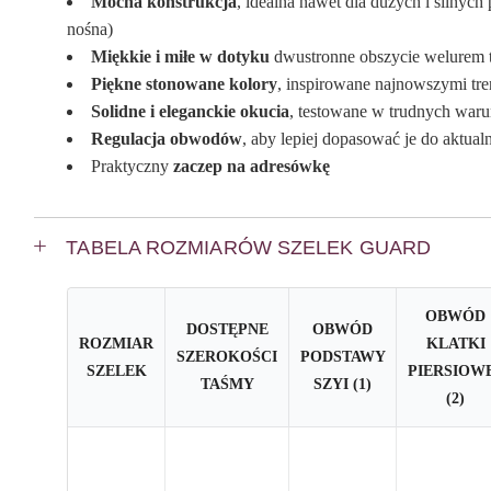
Mocna konstrukcja
, idealna nawet dla dużych i silny
nośna)
Miękkie i miłe w dotyku
dwustronne obszycie welurem t
Piękne stonowane kolory
, inspirowane najnowszymi tr
Solidne i eleganckie okucia
, testowane w trudnych waru
Regulacja obwodów
, aby lepiej dopasować je do aktu
Praktyczny
zaczep na adresówkę
TABELA ROZMIARÓW SZELEK GUARD
OBWÓD
DOSTĘPNE
OBWÓD
ROZMIAR
KLATKI
SZEROKOŚCI
PODSTAWY
SZELEK
PIERSIOW
TAŚMY
SZYI (1)
(2)