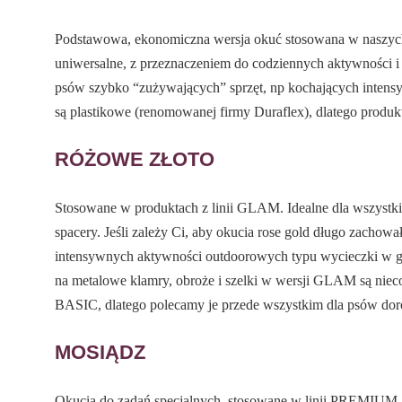
Podstawowa, ekonomiczna wersja okuć stosowana w naszych 
uniwersalne, z przeznaczeniem do codziennych aktywności i 
psów szybko “zużywających” sprzęt, np kochających intensy
są plastikowe (renomowanej firmy Duraflex), dlatego produkt
RÓŻOWE ZŁOTO
Stosowane w produktach z linii GLAM. Idealne dla wszystki
spacery. Jeśli zależy Ci, aby okucia rose gold długo zachowa
intensywnych aktywności outdoorowych typu wycieczki w gór
na metalowe klamry, obroże i szelki w wersji GLAM są niec
BASIC, dlatego polecamy je przede wszystkim dla psów dor
MOSIĄDZ
Okucia do zadań specjalnych, stosowane w linii PREMIUM. Ic