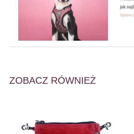
jak naj
Sprawd
ZOBACZ RÓWNIEŻ