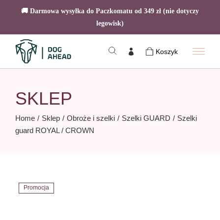
🚚 Darmowa wysyłka do Paczkomatu od 349 zł (nie dotyczy
legowisk)
Skip
to
Koszyk
the
content
SKLEP
Home
Sklep
Obroże i szelki
Szelki GUARD
Szelki
guard ROYAL / CROWN
Promocja