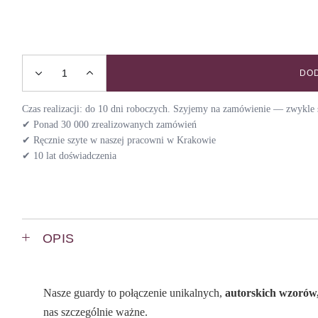
DOD
Szelki guard ROYAL / CROWN quantity
Czas realizacji: do 10 dni roboczych. Szyjemy na zamówienie — zwykle s
✔ Ponad 30 000 zrealizowanych zamówień
✔ Ręcznie szyte w naszej pracowni w Krakowie
✔ 10 lat doświadczenia
OPIS
Nasze guardy to połączenie unikalnych,
autorskich wzorów,
nas szczególnie ważne.