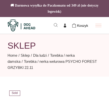
🚚 Darmowa wysyłka do Paczkomatu od 349 zł (nie dotyczy
legowisk)
Skip
to
Koszyk
the
content
SKLEP
Home
Sklep
Dla ludzi
Torebka / nerka
damska
Torebka / nerka welurowa PSYCHO FOREST
GRZYBKI 22.11
Sold