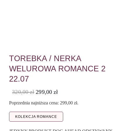
TOREBKA / NERKA
WELUROWA ROMANCE 2
22.07
Pierwotna
Aktualna
320,00
zł
299,00
zł
cena
cena
wynosiła:
wynosi:
Poprzednia najniższa cena:
299,00
zł
.
320,00 zł.
299,00 zł.
KOLEKCJA ROMANCE