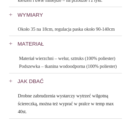
kieszeń i dwie mniejsze – na przodzie i z tyłu.
WYMIARY
Około 35 na 18cm, regulacja paska około 90-140cm
MATERIAŁ
Materiał wierzchni – welur, sztruks (100% poliester)
Podszewka – tkanina wodoodporna (100% poliester)
JAK DBAĆ
Drobne zabrudzenia wystarczy wytrzeć wilgotną
ściereczką, można też wyprać w pralce w temp max
40st.