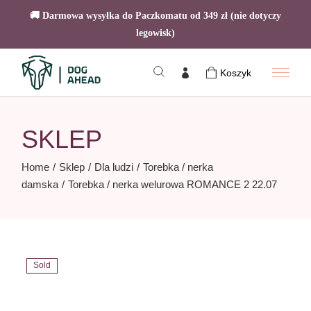
🚚 Darmowa wysyłka do Paczkomatu od 349 zł (nie dotyczy
legowisk)
Skip
to
Koszyk
the
content
SKLEP
Home
Sklep
Dla ludzi
Torebka / nerka
damska
Torebka / nerka welurowa ROMANCE 2 22.07
Sold