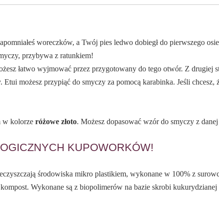
apomniałeś woreczków, a Twój pies ledwo dobiegł do pierwszego osie
smyczy, przybywa z ratunkiem!
ożesz łatwo wyjmować przez przygotowany do tego otwór. Z drugiej s
. Etui możesz przypiąć do smyczy za pomocą karabinka. Jeśli chcesz, ż
m w kolorze
różowe złoto
. Możesz dopasować wzór do smyczy z danej k
LOGICZNYCH KUPOWORKÓW!
ieczyszczają środowiska mikro plastikiem, wykonane w 100% z surowca 
y kompost. Wykonane są z biopolimerów na bazie skrobi kukurydzianej 