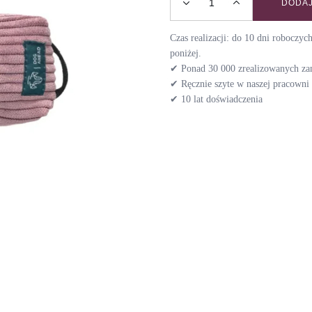
DODAJ
Etui na kupoworki BACK 
Czas realizacji: do 10 dni roboczy
poniżej.
✔ Ponad 30 000 zrealizowanych z
✔ Ręcznie szyte w naszej pracown
✔ 10 lat doświadczenia