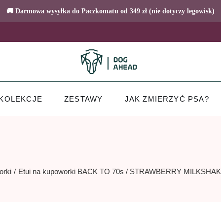
🚚 Darmowa wysyłka do Paczkomatu od 349 zł (nie dotyczy legowisk)
KOLEKCJE
ZESTAWY
JAK ZMIERZYĆ PSA?
orki
Etui na kupoworki BACK TO 70s / STRAWBERRY MILKSHA