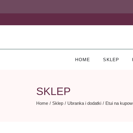
Skip
to
the
content
HOME
SKLEP
SKLEP
Home
Sklep
Ubranka i dodatki
Etui na kupow