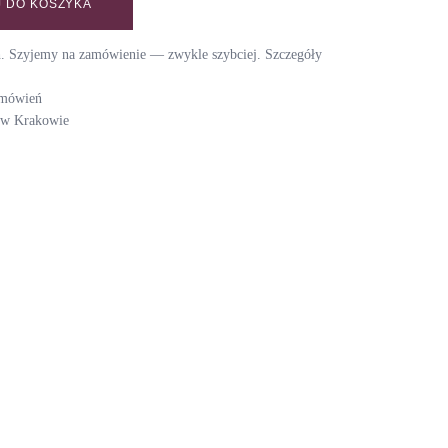
 DO KOSZYKA
TO 70s / STRAWBERRY MILKSHAKE quantity
ch. Szyjemy na zamówienie — zwykle szybciej. Szczegóły
amówień
i w Krakowie