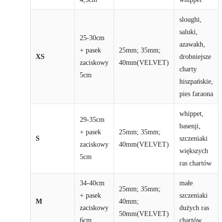
sloughi,
saluki,
25-30cm
azawakh,
+ pasek
25mm; 35mm;
XS
drobniejsze
zaciskowy
40mm(VELVET)
charty
5cm
hiszpańskie,
pies faraona
whippet,
29-35cm
basenji,
+ pasek
25mm; 35mm;
S
szczeniaki
zaciskowy
40mm(VELVET)
większych
5cm
ras chartów
34-40cm
małe
25mm; 35mm;
+ pasek
szczeniaki
M
40mm;
zaciskowy
dużych ras
50mm(VELVET)
6cm
chartów