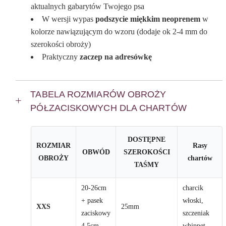
aktualnych gabarytów Twojego psa
W wersji wypas
podszycie miękkim neoprenem
w
kolorze nawiązującym do wzoru (dodaje ok 2-4 mm do
szerokości obroży)
Praktyczny
zaczep na adresówkę
TABELA ROZMIARÓW OBROŻY
PÓŁZACISKOWYCH DLA CHARTÓW
DOSTĘPNE
ROZMIAR
Rasy
OBWÓD
SZEROKOŚCI
OBROŻY
chartów
TAŚMY
20-26cm
charcik
+ pasek
włoski,
XXS
25mm
zaciskowy
szczeniak
4,5cm
whippet