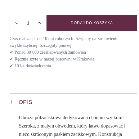
DODAJ DO KOSZYKA
Obroża dla chartów COUNTRYSIDE / LEAVES quantity
Czas realizacji: do 10 dni roboczych. Szyjemy na zamówienie —
zwykle szybciej. Szczegóły poniżej.
✔ Ponad 30 000 zrealizowanych zamówień
✔ Ręcznie szyte w naszej pracowni w Krakowie
✔ 10 lat doświadczenia
OPIS
Obroża półzaciskowa dedykowana charcim szyjkom!
Szeroka, z małym obwodem, który łatwo dopasować i
nieco skróconym paskiem zaciskowym. Konstrukcja