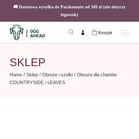
🚚 Darmowa wysyłka do Paczkomatu od 349 zł (nie dotyczy
legowisk)
Skip
to
Koszyk
the
content
SKLEP
Home
Sklep
Obroże i szelki
Obroża dla chartów
COUNTRYSIDE / LEAVES