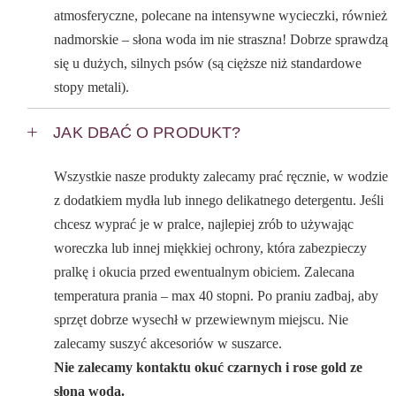
atmosferyczne, polecane na intensywne wycieczki, również
nadmorskie – słona woda im nie straszna! Dobrze sprawdzą
się u dużych, silnych psów (są cięższe niż standardowe
stopy metali).
JAK DBAĆ O PRODUKT?
Wszystkie nasze produkty zalecamy prać ręcznie, w wodzie
z dodatkiem mydła lub innego delikatnego detergentu. Jeśli
chcesz wyprać je w pralce, najlepiej zrób to używając
woreczka lub innej miękkiej ochrony, która zabezpieczy
pralkę i okucia przed ewentualnym obiciem. Zalecana
temperatura prania – max 40 stopni. Po praniu zadbaj, aby
sprzęt dobrze wysechł w przewiewnym miejscu. Nie
zalecamy suszyć akcesoriów w suszarce.
Nie zalecamy kontaktu okuć czarnych i rose gold ze
słoną wodą.