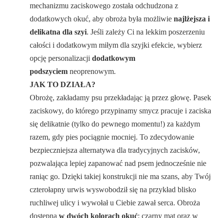
mechanizmu zaciskowego została odchudzona z
dodatkowych okuć, aby obroża była możliwie
najlżejsza i
delikatna dla szyi
. Jeśli zależy Ci na lekkim poszerzeniu
całości i dodatkowym miłym dla szyjki efekcie, wybierz
opcję personalizacji
dodatkowym
podszyciem
neoprenowym.
JAK TO DZIAŁA?
Obrożę, zakładamy psu przekładając ją przez głowę. Pasek
zaciskowy, do którego przypinamy smycz pracuje i zaciska
się delikatnie (tylko do pewnego momentu!) za każdym
razem, gdy pies pociągnie mocniej. To zdecydowanie
bezpieczniejsza alternatywa dla tradycyjnych zacisków,
pozwalająca lepiej zapanować nad psem jednocześnie nie
raniąc go. Dzięki takiej konstrukcji nie ma szans, aby Twój
czterołapny urwis wyswobodził się na przykład blisko
ruchliwej ulicy i wywołał u Ciebie zawał serca. Obroża
dostępna
w dwóch kolorach okuć
: czarny mat oraz w