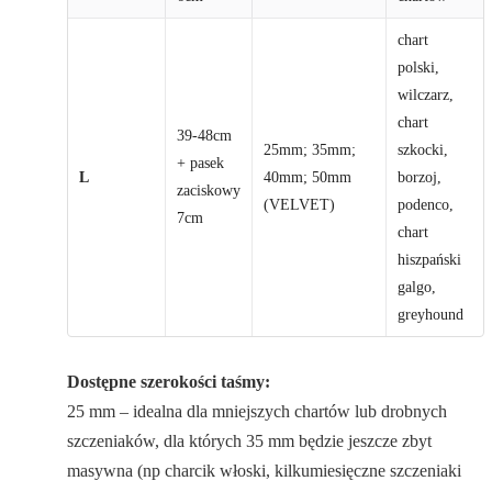
chart
polski,
wilczarz,
chart
39-48cm
25mm; 35mm;
szkocki,
+ pasek
L
40mm; 50mm
borzoj,
zaciskowy
(VELVET)
podenco,
7cm
chart
hiszpański
galgo,
greyhound
Dostępne szerokości taśmy:
25 mm – idealna dla mniejszych chartów lub drobnych
szczeniaków, dla których 35 mm będzie jeszcze zbyt
masywna (np charcik włoski, kilkumiesięczne szczeniaki