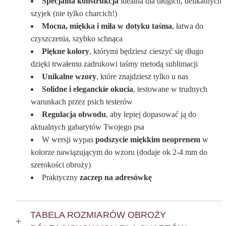
Specjalna konstrukcja
idealna dla długich, delikatnych
szyjek (nie tylko charcich!)
Mocna, miękka i miła w dotyku taśma
, łatwa do
czyszczenia, szybko schnąca
Piękne kolory
, którymi będziesz cieszyć się długo
dzięki trwałemu zadrukowi taśmy metodą sublimacji
Unikalne wzory
, które znajdziesz tylko u nas
Solidne i eleganckie okucia
, testowane w trudnych
warunkach przez psich testerów
Regulacja obwodu
, aby lepiej dopasować ją do
aktualnych gabarytów Twojego psa
W wersji wypas
podszycie miękkim neoprenem
w
kolorze nawiązującym do wzoru (dodaje ok 2-4 mm do
szerokości obroży)
Praktyczny
zaczep na adresówkę
TABELA ROZMIARÓW OBROŻY