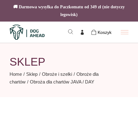
🚚 Darmowa wysyłka do Paczkomatu od 349 zł (nie dotyczy
legowisk)
Skip
to
Koszyk
the
content
SKLEP
Home
Sklep
Obroże i szelki
Obroże dla
chartów
Obroża dla chartów JAVA / DAY