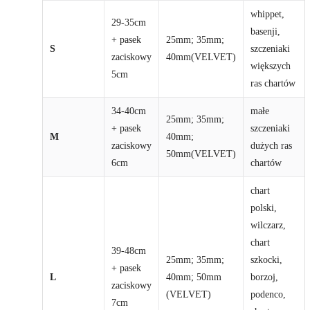
whippet,
29-35cm
basenji,
+ pasek
25mm; 35mm;
S
szczeniaki
zaciskowy
40mm(VELVET)
większych
5cm
ras chartów
34-40cm
małe
25mm; 35mm;
+ pasek
szczeniaki
M
40mm;
zaciskowy
dużych ras
50mm(VELVET)
6cm
chartów
chart
polski,
wilczarz,
chart
39-48cm
25mm; 35mm;
szkocki,
+ pasek
L
40mm; 50mm
borzoj,
zaciskowy
(VELVET)
podenco,
7cm