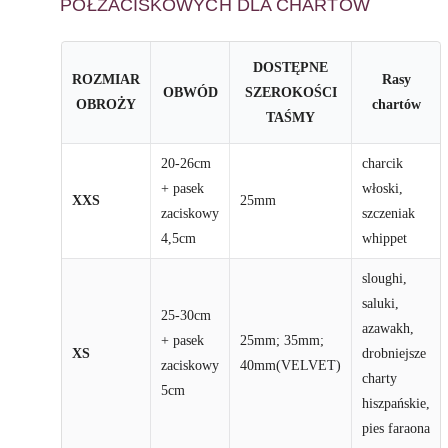
PÓŁZACISKOWYCH DLA CHARTÓW
DOSTĘPNE
ROZMIAR
Rasy
OBWÓD
SZEROKOŚCI
OBROŻY
chartów
TAŚMY
20-26cm
charcik
+ pasek
włoski,
XXS
25mm
zaciskowy
szczeniak
4,5cm
whippet
sloughi,
saluki,
25-30cm
azawakh,
+ pasek
25mm; 35mm;
XS
drobniejsze
zaciskowy
40mm(VELVET)
charty
5cm
hiszpańskie,
pies faraona