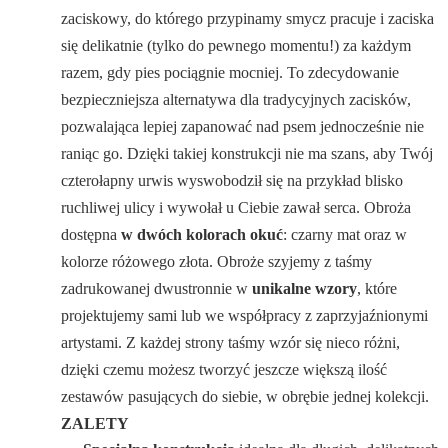
zaciskowy, do którego przypinamy smycz pracuje i zaciska
się delikatnie (tylko do pewnego momentu!) za każdym
razem, gdy pies pociągnie mocniej. To zdecydowanie
bezpieczniejsza alternatywa dla tradycyjnych zacisków,
pozwalająca lepiej zapanować nad psem jednocześnie nie
raniąc go. Dzięki takiej konstrukcji nie ma szans, aby Twój
czterołapny urwis wyswobodził się na przykład blisko
ruchliwej ulicy i wywołał u Ciebie zawał serca. Obroża
dostępna
w dwóch kolorach okuć
: czarny mat oraz w
kolorze różowego złota. Obroże szyjemy z taśmy
zadrukowanej dwustronnie w
unikalne wzory
, które
projektujemy sami lub we współpracy z zaprzyjaźnionymi
artystami. Z każdej strony taśmy wzór się nieco różni,
dzięki czemu możesz tworzyć jeszcze większą ilość
zestawów pasujących do siebie, w obrębie jednej kolekcji.
ZALETY