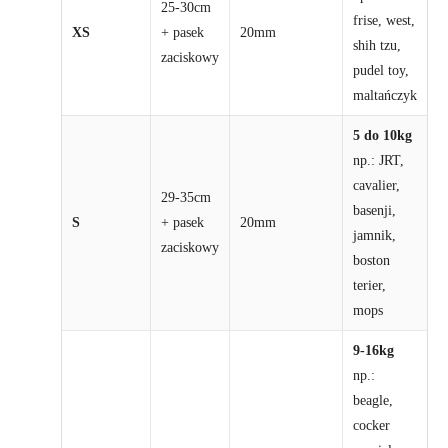
25-30cm
frise, west,
XS
+ pasek
20mm
shih tzu,
zaciskowy
pudel toy,
maltańczyk
5 do 10kg
np.: JRT,
cavalier,
29-35cm
basenji,
S
+ pasek
20mm
jamnik,
zaciskowy
boston
terier,
mops
9-16kg
np.:
beagle,
cocker