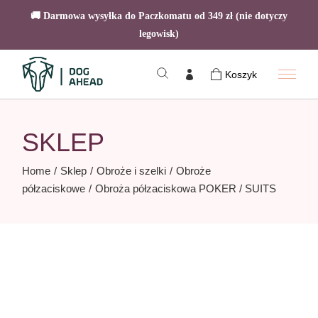
🚚 Darmowa wysyłka do Paczkomatu od 349 zł (nie dotyczy
legowisk)
Skip
to
Koszyk
the
content
SKLEP
Home
Sklep
Obroże i szelki
Obroże
półzaciskowe
Obroża półzaciskowa POKER / SUITS