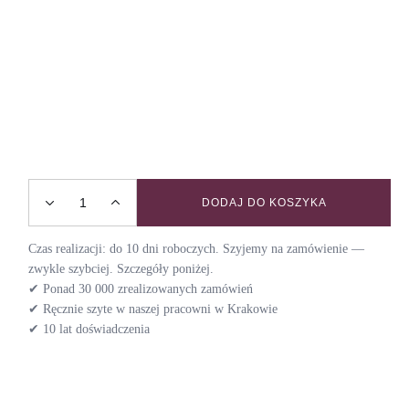
DODAJ DO KOSZYKA
Obroża półzaciskowa POKER / SUITS quantity
Czas realizacji: do 10 dni roboczych. Szyjemy na zamówienie —
zwykle szybciej. Szczegóły poniżej.
✔ Ponad 30 000 zrealizowanych zamówień
✔ Ręcznie szyte w naszej pracowni w Krakowie
✔ 10 lat doświadczenia