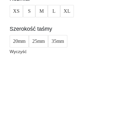
XS
S
M
L
XL
Szerokość taśmy
20mm
25mm
35mm
Wyczyść