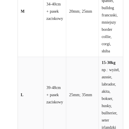
spaniel,
34-40cm
bulldog
M
+ pasek
20mm; 25mm
francuski,
zaciskowy
mniejszy
border
collie,
corgi,
shiba
15-30kg
np.: wyżeł,
aussie,
labrador,
39-48cm
akita,
L
+ pasek
25mm; 35mm
bokser,
zaciskowy
husky,
bullterier,
seter
irlandzki