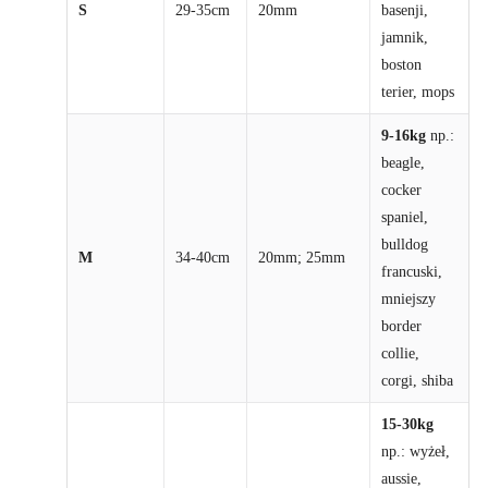
S
29-35cm
20mm
basenji,
jamnik,
boston
terier, mops
9-16kg
np.:
beagle,
cocker
spaniel,
bulldog
M
34-40cm
20mm; 25mm
francuski,
mniejszy
border
collie,
corgi, shiba
15-30kg
np.: wyżeł,
aussie,