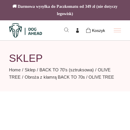
🚚 Darmowa wysyłka do Paczkomatu od 349 zł (nie dotyczy
legowisk)
Skip
to
Koszyk
the
content
SKLEP
Home
Sklep
BACK TO 70's (sztruksowa)
OLIVE
TREE
Obroża z klamrą BACK TO 70s / OLIVE TREE