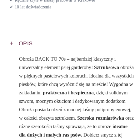
✔ Ręcznie szyte w naszej pracowni w Krakowie
✔ 10 lat doświadczenia
OPIS
Obroża BACK TO 70s – najbardziej klasyczny i
uniwersalny element psiej garderoby!
Sztruksowa
obroża
w pięknych pastelowych kolorach. Idealna dla wszystkich
piesków, które chcą wyróżnić się na mieście! Wygodna w
zakładaniu,
praktyczna i bezpieczna
, dzięki solidnym
szwom, mocnym okuciom i dedykowanym dodatkom.
Obroża posiada rdzeń z mocnej taśmy polipropylenowej,
w całości obszyta sztruksem.
Szeroka rozmiarówka
oraz
różne szerokości taśmy sprawiają, że to obroże
idealne
dla dużych i małych ras psów.
Dobierz smycz z tej