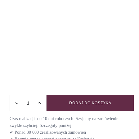
DODAJ DO KOSZYKA
Obroża z klamrą BACK TO 70s / OLIVE TREE quantity
Czas realizacji: do 10 dni roboczych. Szyjemy na zamówienie —
zwykle szybciej. Szczegóły poniżej.
✔ Ponad 30 000 zrealizowanych zamówień