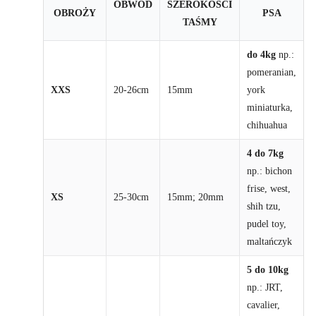
OBWÓD
SZEROKOŚCI
OBROŻY
PSA
TAŚMY
do 4kg
np.:
pomeranian,
XXS
20-26cm
15mm
york
miniaturka,
chihuahua
4 do 7kg
np.: bichon
frise, west,
XS
25-30cm
15mm; 20mm
shih tzu,
pudel toy,
maltańczyk
5 do 10kg
np.: JRT,
cavalier,