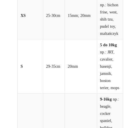
np.: bichon
frise, west,
XS
25-30cm
15mm; 20mm
shih tzu,
pudel toy,
maltańczyk
5 do 10kg
np.: JRT,
cavalier,
S
29-35cm
20mm
basenji,
jamnik,
boston
terier, mops
9-16kg
np.:
beagle,
cocker
spaniel,
bulldog