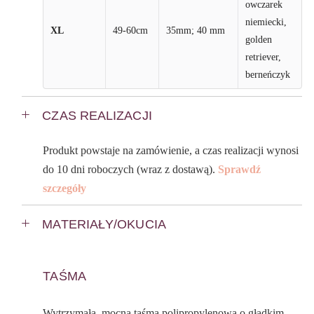
owczarek
niemiecki,
XL
49-60cm
35mm; 40 mm
golden
retriever,
berneńczyk
CZAS REALIZACJI
Produkt powstaje na zamówienie, a czas realizacji wynosi
do 10 dni roboczych (wraz z dostawą).
Sprawdź
szczegóły
MATERIAŁY/OKUCIA
TAŚMA
Wytrzymała, mocna taśma polipropylenowa o gładkim