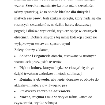
wzoru.
Szeroka rozmiarówka
oraz różne szerokości
taśmy sprawiają, że to obroże
idealne dla dużych i
małych ras psów
. Jeśli szukasz sprzętu, który nada się dla
rosnących szczeniaków, na dzikie harce, deszczową
pogodę i dłuższe wycieczki, wybierz opcję
w czarnych
okuciach.
Dobierz smycz z tej samej kolekcji i ciesz się
wyjątkowym zestawem spacerowym!
Zalety obroży z klamrą:
Solidne i eleganckie okucia
, testowane w trudnych
warunkach przez psich testerów
Piękne kolory,
którymi będziesz cieszyć się długo
dzięki trwałemu zadrukowi metodą sublimacji
Regulacja obwodu
, aby lepiej dopasować obrożę do
aktualnych gabarytów Twojego psa
Praktyczny
zaczep na adresówkę
Mocna, miękka
i miła w dotyku taśma, łatwa do
czyszczenia, szybko schnąca