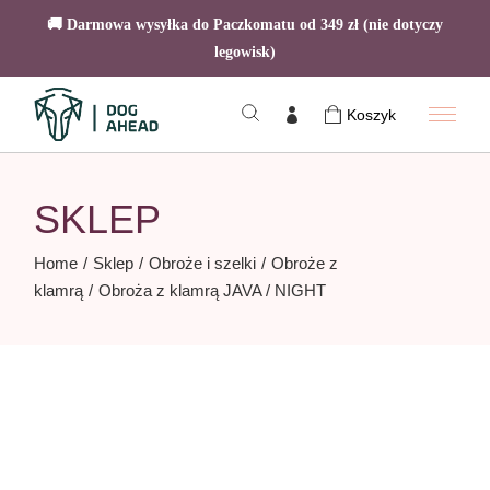
🚚 Darmowa wysyłka do Paczkomatu od 349 zł (nie dotyczy
legowisk)
Skip
to
Koszyk
the
content
SKLEP
Home
Sklep
Obroże i szelki
Obroże z
klamrą
Obroża z klamrą JAVA / NIGHT