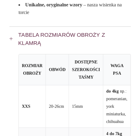
Unikalne, oryginalne wzory
– nasza wisienka na
torcie
TABELA ROZMIARÓW OBROŻY Z
KLAMRĄ
DOSTĘPNE
ROZMIAR
WAGA
OBWÓD
SZEROKOŚCI
OBROŻY
PSA
TAŚMY
do 4kg
np.:
pomeranian,
XXS
20-26cm
15mm
york
miniaturka,
chihuahua
4 do 7kg