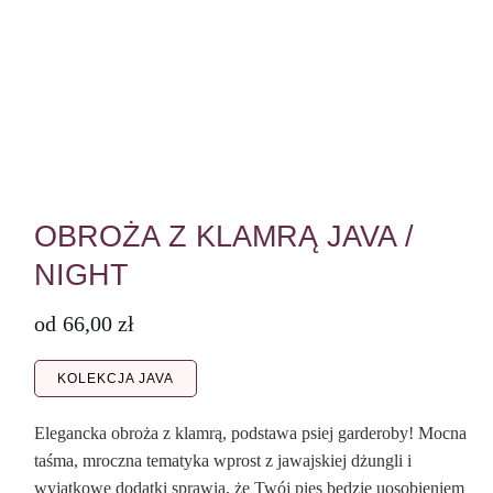
OBROŻA Z KLAMRĄ JAVA /
NIGHT
od
66,00
zł
KOLEKCJA JAVA
Elegancka obroża z klamrą, podstawa psiej garderoby! Mocna
taśma, mroczna tematyka wprost z jawajskiej dżungli i
wyjątkowe dodatki sprawią, że Twój pies będzie uosobieniem