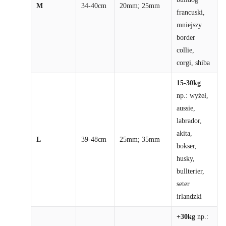
M
34-40cm
20mm; 25mm
francuski,
mniejszy
border
collie,
corgi, shiba
15-30kg
np.: wyżeł,
aussie,
labrador,
akita,
L
39-48cm
25mm; 35mm
bokser,
husky,
bullterier,
seter
irlandzki
+30kg
np.: