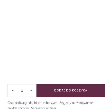
DODAJ DO KOSZYKA
Obroża z klamrą JAVA / NIGHT quantity
Czas realizacji: do 10 dni roboczych. Szyjemy na zamówienie —
zwykle szybciej. Szczegóły poniżej.