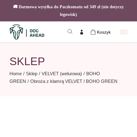
🚚 Darmowa wysyłka do Paczkomatu od 349 zł (nie dotyczy
legowisk)
Skip
to
Koszyk
the
content
SKLEP
Home
Sklep
VELVET (welurowa)
BOHO
GREEN
Obroża z klamrą VELVET / BOHO GREEN