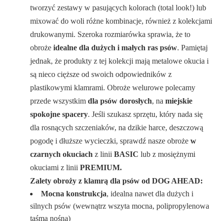
tworzyć zestawy w pasujących kolorach (total look!) lub
mixować do woli różne kombinacje, również z kolekcjami
drukowanymi. Szeroka rozmiarówka sprawia, że to
obroże
idealne dla dużych i małych ras psów
. Pamiętaj
jednak, że produkty z tej kolekcji mają metalowe okucia i
są nieco cięższe od swoich odpowiedników z
plastikowymi klamrami. Obroże welurowe polecamy
przede wszystkim
dla psów dorosłych
, na
miejskie
spokojne spacery
. Jeśli szukasz sprzętu, który nada się
dla rosnących szczeniaków, na dzikie harce, deszczową
pogodę i dłuższe wycieczki, sprawdź nasze obroże
w
czarnych okuciach
z linii
BASIC
lub z mosiężnymi
okuciami z linii
PREMIUM.
Zalety obroży z klamrą dla psów od DOG AHEAD:
Mocna konstrukcja
, idealna nawet dla dużych i
silnych psów (wewnątrz wszyta mocna, polipropylenowa
taśma nośna)