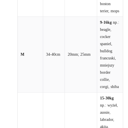
boston
terier, mops
9-16kg
np.:
beagle,
cocker
spaniel,
bulldog
M
34-40cm
20mm; 25mm
francuski,
mniejszy
border
collie,
corgi, shiba
15-30kg
np.: wyżeł,
aussie,
labrador,
akita,