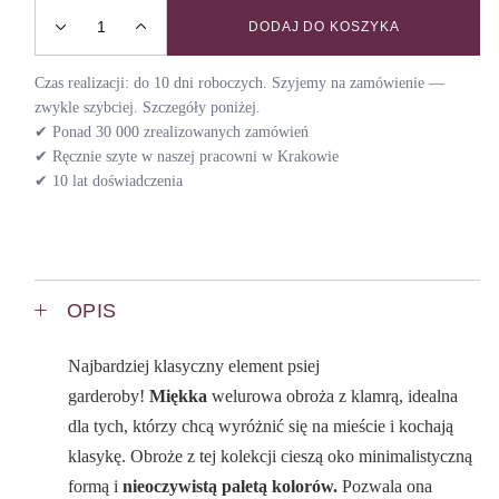
DODAJ DO KOSZYKA
Obroża z klamrą VELVET / BOHO GREEN quantity
Czas realizacji: do 10 dni roboczych. Szyjemy na zamówienie —
zwykle szybciej. Szczegóły poniżej.
✔ Ponad 30 000 zrealizowanych zamówień
✔ Ręcznie szyte w naszej pracowni w Krakowie
✔ 10 lat doświadczenia
OPIS
Najbardziej klasyczny element psiej
garderoby!
Miękka
welurowa obroża z klamrą, idealna
dla tych, którzy chcą wyróżnić się na mieście i kochają
klasykę. Obroże z tej kolekcji cieszą oko minimalistyczną
formą i
nieoczywistą paletą kolorów.
Pozwala ona