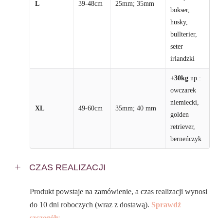
L
39-48cm
25mm; 35mm
bokser,
husky,
bullterier,
seter
irlandzki
+30kg
np.:
owczarek
niemiecki,
XL
49-60cm
35mm; 40 mm
golden
retriever,
berneńczyk
CZAS REALIZACJI
Produkt powstaje na zamówienie, a czas realizacji wynosi
do 10 dni roboczych (wraz z dostawą).
Sprawdź
szczegóły