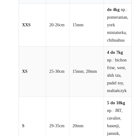
do 4kg
np.:
pomeranian,
XXS
20-26cm
15mm
york
miniaturka,
chihuahua
4 do 7kg
np.: bichon
frise, west,
XS
25-30cm
15mm; 20mm
shih tzu,
pudel toy,
maltańczyk
5 do 10kg
np.: JRT,
cavalier,
S
29-35cm
20mm
basenji,
jamnik,