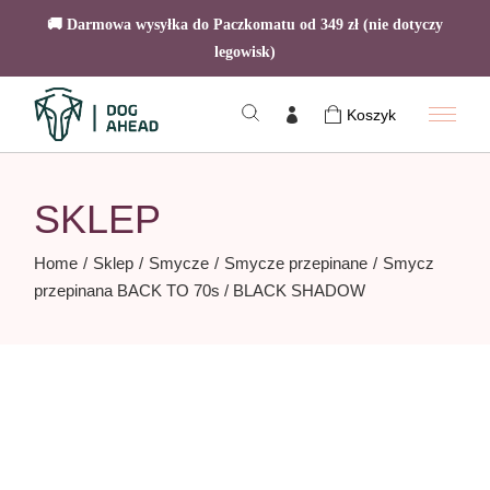
🚚 Darmowa wysyłka do Paczkomatu od 349 zł (nie dotyczy
legowisk)
Skip
to
Koszyk
the
content
SKLEP
Home
Sklep
Smycze
Smycze przepinane
Smycz
przepinana BACK TO 70s / BLACK SHADOW