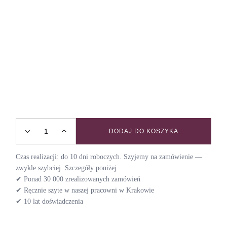
DODAJ DO KOSZYKA
Smycz przepinana BACK TO 70s / BLACK SHADOW quanti
Czas realizacji: do 10 dni roboczych. Szyjemy na zamówienie —
zwykle szybciej. Szczegóły poniżej.
✔ Ponad 30 000 zrealizowanych zamówień
✔ Ręcznie szyte w naszej pracowni w Krakowie
✔ 10 lat doświadczenia