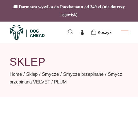
🚚 Darmowa wysyłka do Paczkomatu od 349 zł (nie dotyczy
legowisk)
Skip
to
Koszyk
the
content
SKLEP
Home
Sklep
Smycze
Smycze przepinane
Smycz
przepinana VELVET / PLUM