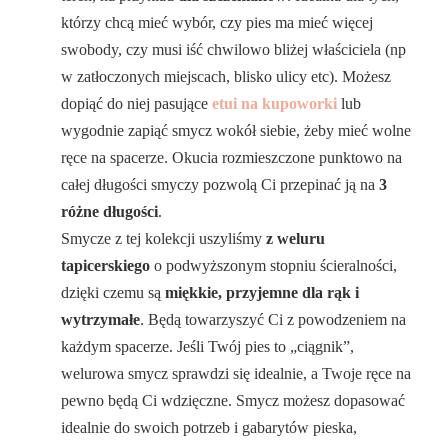
którzy chcą mieć wybór, czy pies ma mieć więcej
swobody, czy musi iść chwilowo bliżej właściciela (np
w zatłoczonych miejscach, blisko ulicy etc). Możesz
dopiąć do niej pasujące
etui na kupoworki
lub
wygodnie zapiąć smycz wokół siebie, żeby mieć wolne
ręce na spacerze. Okucia rozmieszczone punktowo na
całej długości smyczy pozwolą Ci przepinać ją na
3
różne długości
.
Smycze z tej kolekcji uszyliśmy
z weluru
tapicerskiego
o podwyższonym stopniu ścieralności,
dzięki czemu są
miękkie, przyjemne dla rąk i
wytrzymałe
. Będą towarzyszyć Ci z powodzeniem na
każdym spacerze. Jeśli Twój pies to „ciągnik”,
welurowa smycz sprawdzi się idealnie, a Twoje ręce na
pewno będą Ci wdzięczne. Smycz możesz dopasować
idealnie do swoich potrzeb i gabarytów pieska,