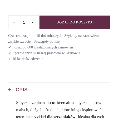
DODAJ DO KOSZYKA
Smycz przepinana VELVET / PLUM quantity
Czas realizacji: do 10 dni roboczych. Szyjemy na zamówienie —
zwykle szybciej. Szczegóły poniżej.
✔ Ponad 30 000 zrealizowanych zamówień
✔ Ręcznie szyte w naszej pracowni w Krakowie
✔ 10 lat doświadczenia
OPIS
Smycz przepinana to
uniwersalna
smycz dla psów
małych, dużych i średnich, które lubią eksplorować
teren, na przykład
dla szczeniaków
. Idealna dla tych,