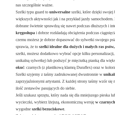
nas szczególnie ważne.
Szelki typu guard to
uniwersalne
szelki, które dzięki swoje
większych aktywności jak i na przykład jazdy samochodem. 
dobrane świetnie sprawdzą się nawet podczas dłuższych i i
kręgosłupa
i dobrze rozkładają obciążenia podczas ciągnięc
czemu możesz je dobrze dopasować do sylwetki swojego psia
sprawia, że to
szelki idealne dla dużych i małych ras psów
szelki, możesz dodatkowo wybrać opcje kilku personalizacji,
unikalną sylwetkę) lub podszyć je mięciutką pianką dla więk
okuć
: czarnych (z plastikową klamrą Duraflex) oraz w kolor
Szelki szyjemy z taśmy zadrukowanej dwustronnie w
unika
zaprzyjaźnionymi artystami. Z każdej strony taśmy wzór się 
ilość zestawów pasujących do siebie.
Jeśli szukasz sprzętu, który nada się dla mniejszego pieska l
wycieczki, wybierz lżejszą, ekonomiczną wersję
w czarnyc
wygodne
szelki bezuciskowe
.