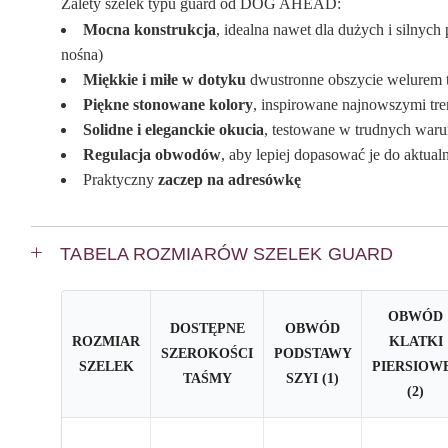
Zalety szelek typu guard od DOG AHEAD:
Mocna konstrukcja
, idealna nawet dla dużych i silny
nośna)
Miękkie i miłe w dotyku
dwustronne obszycie welurem t
Piękne stonowane kolory
, inspirowane najnowszymi tr
Solidne i eleganckie okucia
, testowane w trudnych waru
Regulacja obwodów
, aby lepiej dopasować je do aktu
Praktyczny
zaczep na adresówkę
TABELA ROZMIARÓW SZELEK GUARD
OBWÓD
DOSTĘPNE
OBWÓD
ROZMIAR
KLATKI
SZEROKOŚCI
PODSTAWY
SZELEK
PIERSIOW
TAŚMY
SZYI (1)
(2)