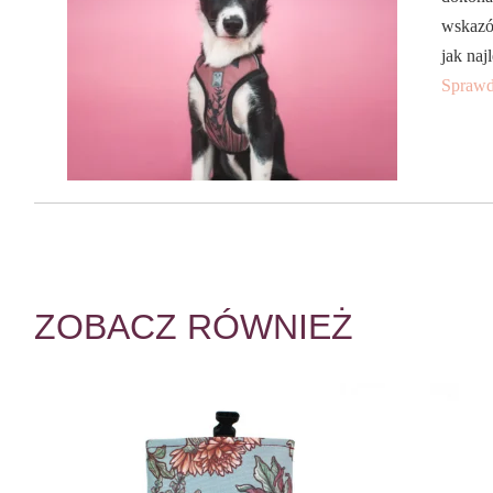
wskazó
jak naj
Sprawd
ZOBACZ RÓWNIEŻ