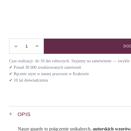
DOD
Szelki guard AMOUR / PUZZLE quantity
Czas realizacji: do 10 dni roboczych. Szyjemy na zamówienie — zwykle s
✔ Ponad 30 000 zrealizowanych zamówień
✔ Ręcznie szyte w naszej pracowni w Krakowie
✔ 10 lat doświadczenia
OPIS
Nasze guardy to połączenie unikalnych,
autorskich wzorów,