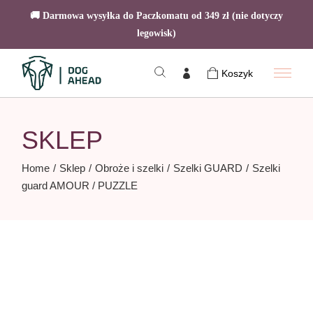
🚚 Darmowa wysyłka do Paczkomatu od 349 zł (nie dotyczy
legowisk)
Skip
to
Koszyk
the
content
SKLEP
Home
Sklep
Obroże i szelki
Szelki GUARD
Szelki
guard AMOUR / PUZZLE