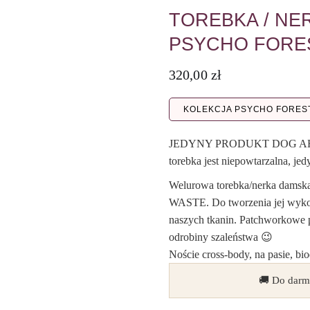
TOREBKA / N
PSYCHO FORES
320,00
zł
KOLEKCJA PSYCHO FORES
JEDYNY PRODUKT DOG A
torebka jest niepowtarzalna,
Welurowa torebka/nerka damsk
WASTE. Do tworzenia jej wykor
naszych tkanin. Patchworkowe pr
odrobiny szaleństwa 😉
Noście cross-body, na pasie, biod
🚚 Do darm