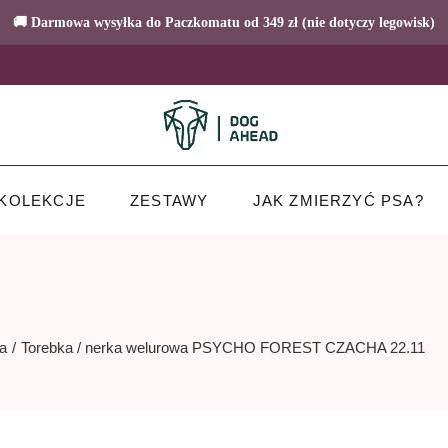
🚚 Darmowa wysyłka do Paczkomatu od 349 zł (nie dotyczy legowisk)
KOLEKCJE
ZESTAWY
JAK ZMIERZYĆ PSA?
a
Torebka / nerka welurowa PSYCHO FOREST CZACHA 22.11