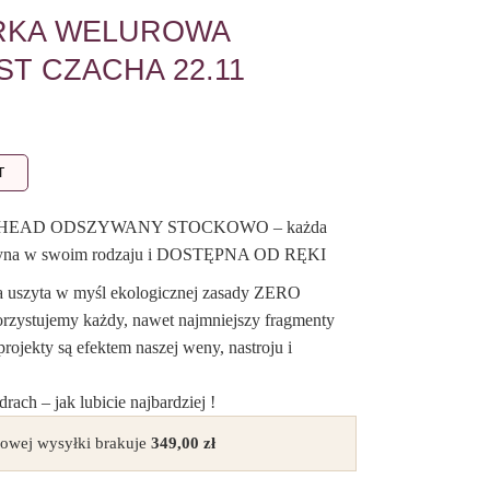
ERKA WELUROWA
T CZACHA 22.11
T
HEAD ODSZYWANY STOCKOWO – każda
 jedyna w swoim rodzaju i DOSTĘPNA OD RĘKI
a uszyta w myśl ekologicznej zasady ZERO
zystujemy każdy, nawet najmniejszy fragmenty
ojekty są efektem naszej weny, nastroju i
rach – jak lubicie najbardziej !
owej wysyłki brakuje
349,00
zł