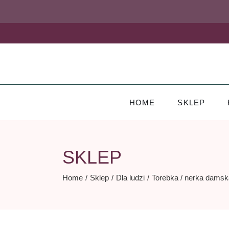
Skip
to
the
content
HOME
SKLEP
SKLEP
Home
Sklep
Dla ludzi
Torebka / nerka damsk