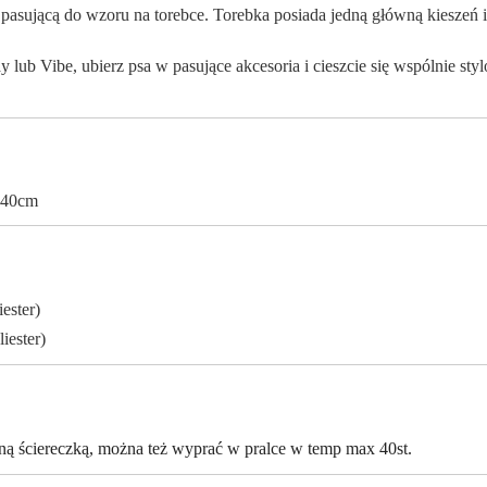
ującą do wzoru na torebce. Torebka posiada jedną główną kieszeń i d
b Vibe, ubierz psa w pasujące akcesoria i cieszcie się wspólnie
-140cm
ester)
ester)
ną ściereczką, można też wyprać w pralce w temp max 40st.