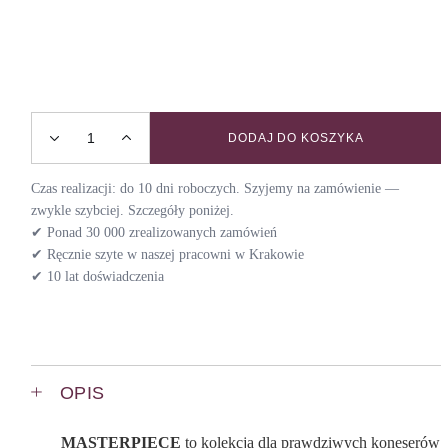
DODAJ DO KOSZYKA
Obroża dla chartów MASTERPIECE SEPTEMBER / RUBY W
Czas realizacji: do 10 dni roboczych. Szyjemy na zamówienie —
zwykle szybciej. Szczegóły poniżej.
✔ Ponad 30 000 zrealizowanych zamówień
✔ Ręcznie szyte w naszej pracowni w Krakowie
✔ 10 lat doświadczenia
OPIS
MASTERPIECE
to kolekcja dla prawdziwych koneserów