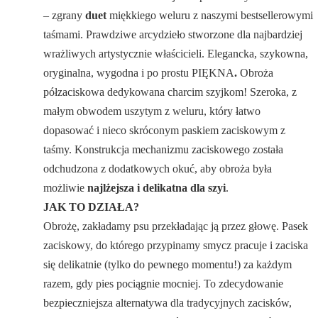
– zgrany
duet
miękkiego weluru z naszymi bestsellerowymi
taśmami. Prawdziwe arcydzieło stworzone dla najbardziej
wrażliwych artystycznie właścicieli. Elegancka, szykowna,
oryginalna, wygodna i po prostu PIĘKNA
.
Obroża
półzaciskowa dedykowana charcim szyjkom! Szeroka, z
małym obwodem uszytym z weluru, który łatwo
dopasować i nieco skróconym paskiem zaciskowym z
taśmy. Konstrukcja mechanizmu zaciskowego została
odchudzona z dodatkowych okuć, aby obroża była
możliwie
najlżejsza i delikatna dla szyi
.
JAK TO DZIAŁA?
Obrożę, zakładamy psu przekładając ją przez głowę. Pasek
zaciskowy, do którego przypinamy smycz pracuje i zaciska
się delikatnie (tylko do pewnego momentu!) za każdym
razem, gdy pies pociągnie mocniej. To zdecydowanie
bezpieczniejsza alternatywa dla tradycyjnych zacisków,