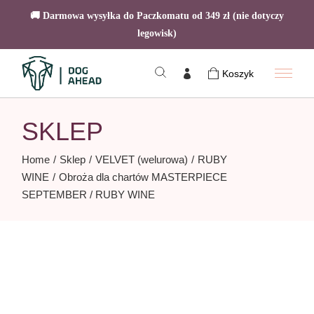
🚚 Darmowa wysyłka do Paczkomatu od 349 zł (nie dotyczy
legowisk)
Skip
to
Koszyk
the
content
SKLEP
Home
Sklep
VELVET (welurowa)
RUBY
WINE
Obroża dla chartów MASTERPIECE
SEPTEMBER / RUBY WINE