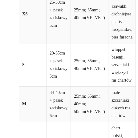
25-30cm
azawakh,
+ pasek
25mm; 35mm;
XS
drobniejsze
zaciskowy
40mm(VELVET)
charty
5cm
hiszpańskie,
pies faraona
whippet,
29-35cm
basenji,
+ pasek
25mm; 35mm;
S
szczeniaki
zaciskowy
40mm(VELVET)
większych
5cm
ras chartów
34-40cm
małe
25mm; 35mm;
+ pasek
szczeniaki
M
40mm;
zaciskowy
dużych ras
50mm(VELVET)
6cm
chartów
chart
polski,