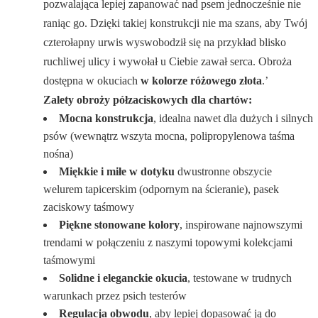
pozwalająca lepiej zapanować nad psem jednocześnie nie
raniąc go. Dzięki takiej konstrukcji nie ma szans, aby Twój
czterołapny urwis wyswobodził się na przykład blisko
ruchliwej ulicy i wywołał u Ciebie zawał serca. Obroża
dostępna w okuciach
w kolorze różowego złota
.’
Zalety obroży półzaciskowych dla chartów:
Mocna konstrukcja
, idealna nawet dla dużych i silnych
psów (wewnątrz wszyta mocna, polipropylenowa taśma
nośna)
Miękkie i miłe w dotyku
dwustronne obszycie
welurem tapicerskim (odpornym na ścieranie), pasek
zaciskowy taśmowy
Piękne stonowane kolory
, inspirowane najnowszymi
trendami w połączeniu z naszymi topowymi kolekcjami
taśmowymi
Solidne i eleganckie okucia
, testowane w trudnych
warunkach przez psich testerów
Regulacja obwodu
, aby lepiej dopasować ją do