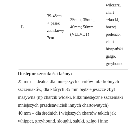
wilczarz,
chart
39-48cm
25mm; 35mm;
szkocki,
+ pasek
L
40mm; 50mm
borzoj,
zaciskowy
(VELVET)
podenco,
7cm
chart
hiszpański
galgo,
greyhound
Dostępne szerokości taśmy:
25 mm – idealna dla mniejszych chartów lub drobnych
szczeniaków, dla których 35 mm będzie jeszcze zbyt
masywna (np charcik włoski, kilkumiesięczne szczeniaki
mniejszych przedstawicieli innych chartowatych)
40 mm – dla średnich i większych chartów takich jak
whippet, greyhound, sloughi, saluki, galgo i inne