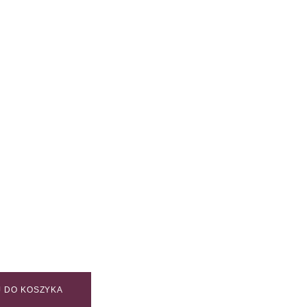
 DO KOSZYKA
MBER / BLOOM quantity