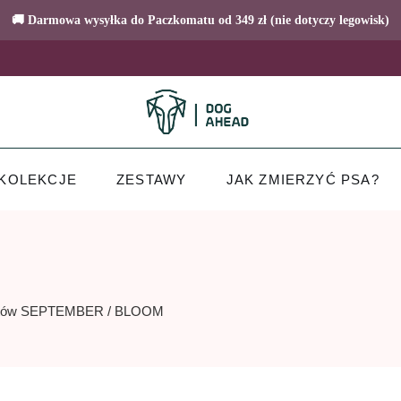
🚚 Darmowa wysyłka do Paczkomatu od 349 zł (nie dotyczy legowisk)
KOLEKCJE
ZESTAWY
JAK ZMIERZYĆ PSA?
artów SEPTEMBER / BLOOM