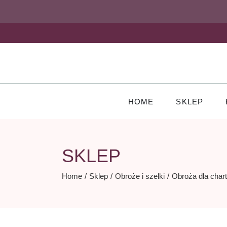
Skip
to
the
content
HOME
SKLEP
SKLEP
Home
Sklep
Obroże i szelki
Obroża dla ch