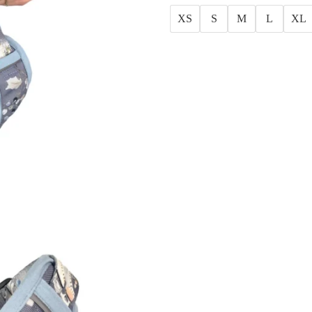
XS
S
M
L
XL