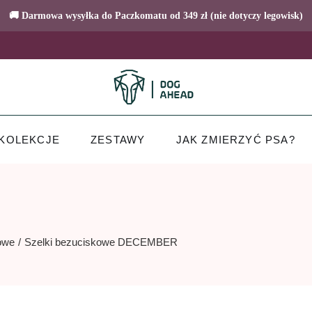
🚚 Darmowa wysyłka do Paczkomatu od 349 zł (nie dotyczy legowisk)
KOLEKCJE
ZESTAWY
JAK ZMIERZYĆ PSA?
owe
Szelki bezuciskowe DECEMBER