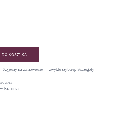
 DO KOSZYKA
BER quantity
ch. Szyjemy na zamówienie — zwykle szybciej. Szczegóły
amówień
i w Krakowie