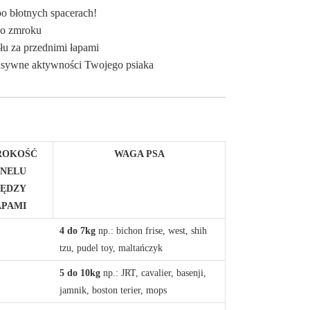
po błotnych spacerach!
po zmroku
łu za przednimi łapami
tensywne aktywności Twojego psiaka
ROKOŚĆ
WAGA PSA
ANELU
IĘDZY
APAMI
4 do 7kg
np.: bichon frise, west, shih
tzu, pudel toy, maltańczyk
5 do 10kg
np.: JRT, cavalier, basenji,
jamnik, boston terier, mops