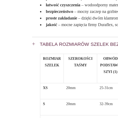
łatwość czyszczenia
– wodoodporny materia
bezpieczeństwo
– mocny zaczep na grzbie
proste zakładanie
– dzięki dwóm klamrom n
jakość
– mocne zapięcia firmy Duraflex, s
TABELA ROZMIARÓW SZELEK B
ROZMIAR
SZEROKOŚCI
OBWÓD
SZELEK
TAŚMY
PODSTA
SZYI (1)
XS
20mm
25-31cm
S
20mm
32-39cm