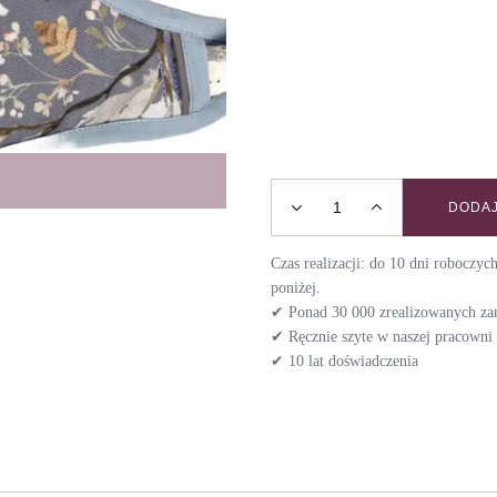
DODAJ
Szelki bezuciskowe DECEM
Czas realizacji: do 10 dni roboczy
poniżej.
✔ Ponad 30 000 zrealizowanych z
✔ Ręcznie szyte w naszej pracown
✔ 10 lat doświadczenia