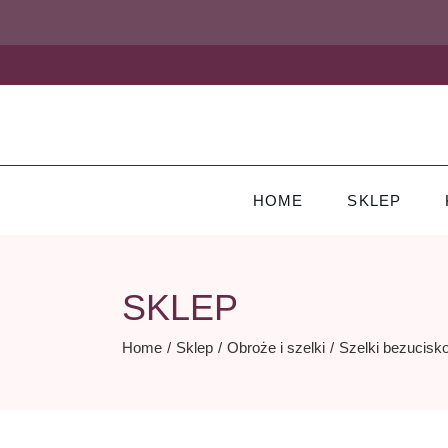
Skip
to
the
content
HOME
SKLEP
SKLEP
Home
Sklep
Obroże i szelki
Szelki bezucisk