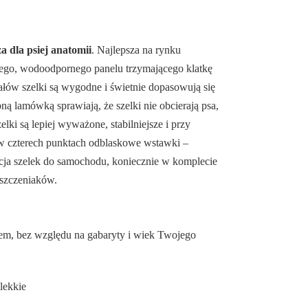
a dla psiej anatomii
. Najlepsza na rynku
kiego, wodoodpornego panelu trzymającego klatkę
ałów szelki są wygodne i świetnie dopasowują się
bną lamówką sprawiają, że szelki nie obcierają psa,
ki są lepiej wyważone, stabilniejsze i przy
 w czterech punktach odblaskowe wstawki –
pcja szelek do samochodu, koniecznie w komplecie
 szczeniaków.
dem, bez względu na gabaryty i wiek Twojego
 lekkie