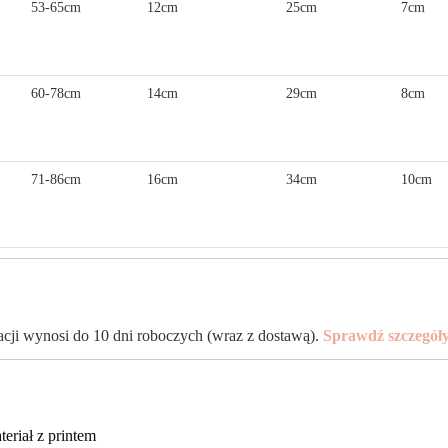
53-65cm
12cm
25cm
7cm
60-78cm
14cm
29cm
8cm
71-86cm
16cm
34cm
10cm
zacji wynosi do 10 dni roboczych (wraz z dostawą).
Sprawdź szczegół
eriał z printem