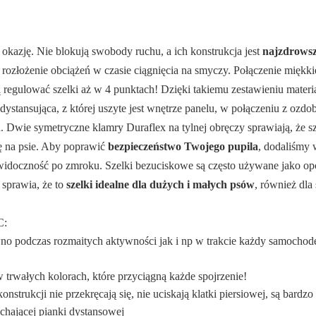
okazję. Nie blokują swobody ruchu, a ich konstrukcja jest
najzdrowsz
 rozłożenie obciążeń w czasie ciągnięcia na smyczy. Połączenie mięk
 regulować szelki aż w 4 punktach! Dzięki takiemu zestawieniu materi
dystansująca, z której uszyte jest wnętrze panelu, w połączeniu z ozdo
 Dwie symetryczne klamry Duraflex na tylnej obręczy sprawiają, że szel
ę na psie. Aby poprawić
bezpieczeństwo Twojego pupila
, dodaliśmy
 widoczność po zmroku. Szelki bezuciskowe są często używane jako o
sprawia, że to
szelki idealne dla dużych i małych psów
, również dla
C:
wno podczas rozmaitych aktywności jak i np w trakcie każdy samocho
 trwałych kolorach, które przyciągną każde spojrzenie!
onstrukcji nie przekręcają się, nie uciskają klatki piersiowej, są bardzo
chającej pianki dystansowej