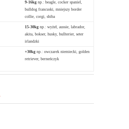
9-16kg
np.: beagle, cocker spaniel,
bulldog francuski, mniejszy border
collie, corgi, shiba
15-30kg
np.: wyżeł, aussie, labrador,
akita, bokser, husky, bullterier, seter
irlandzki
+30kg
np.: owczarek niemiecki, golden
retriever, berneńczyk
y