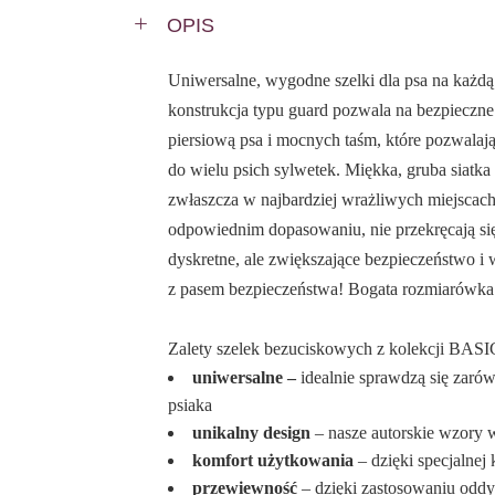
OPIS
Uniwersalne, wygodne szelki dla psa na każdą 
konstrukcja typu guard pozwala na bezpieczne
piersiową psa i mocnych taśm, które pozwalają
do wielu psich sylwetek. Miękka, gruba siatka 
zwłaszcza w najbardziej wrażliwych miejscach.
odpowiednim dopasowaniu, nie przekręcają si
dyskretne, ale zwiększające bezpieczeństwo i
z pasem bezpieczeństwa! Bogata rozmiarówka 
Zalety szelek bezuciskowych z kolekcji BASI
uniwersalne –
idealnie sprawdzą się zaró
psiaka
unikalny design
– nasze autorskie wzory w
komfort użytkowania
– dzięki specjalnej k
przewiewność
– dzięki zastosowaniu oddy