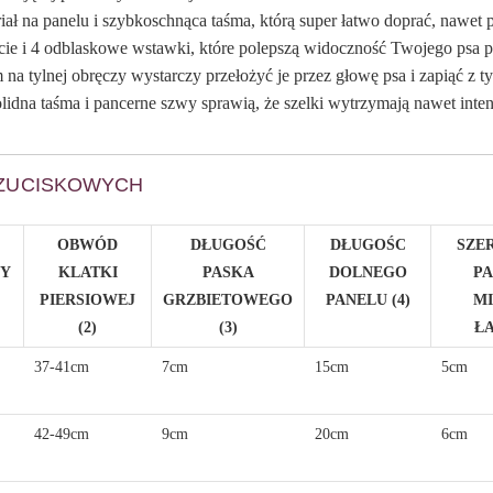
ł na panelu i szybkoschnąca taśma, którą super łatwo doprać, nawet 
cie i 4 odblaskowe wstawki, które polepszą widoczność Twojego psa 
a tylnej obręczy wystarczy przełożyć je przez głowę psa i zapiąć z ty
olidna taśma i pancerne szwy sprawią, że szelki wytrzymają nawet in
EZUCISKOWYCH
OBWÓD
DŁUGOŚĆ
DŁUGOŚC
SZE
WY
KLATKI
PASKA
DOLNEGO
P
PIERSIOWEJ
GRZBIETOWEGO
PANELU (4)
M
(2)
(3)
Ł
37-41cm
7cm
15cm
5cm
42-49cm
9cm
20cm
6cm